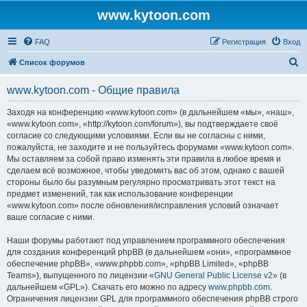
www.kytoon.com
FAQ
Регистрация
Вход
П
Список форумов
о
www.kytoon.com - Общие правила
и
с
Заходя на конференцию «www.kytoon.com» (в дальнейшем «мы», «наш»,
«www.kytoon.com», «http://kytoon.com/forum»), вы подтверждаете своё
к
согласие со следующими условиями. Если вы не согласны с ними,
пожалуйста, не заходите и не пользуйтесь форумами «www.kytoon.com».
Мы оставляем за собой право изменять эти правила в любое время и
сделаем всё возможное, чтобы уведомить вас об этом, однако с вашей
стороны было бы разумным регулярно просматривать этот текст на
предмет изменений, так как использование конференции
«www.kytoon.com» после обновления/исправления условий означает
ваше согласие с ними.
Наши форумы работают под управлением программного обеспечения
для создания конференций phpBB (в дальнейшем «они», «программное
обеспечение phpBB», «www.phpbb.com», «phpBB Limited», «phpBB
Teams»), выпущенного по лицензии «
GNU General Public License v2
» (в
дальнейшем «GPL»). Скачать его можно по адресу
www.phpbb.com
.
Ограничения лицензии GPL для программного обеспечения phpBB строго