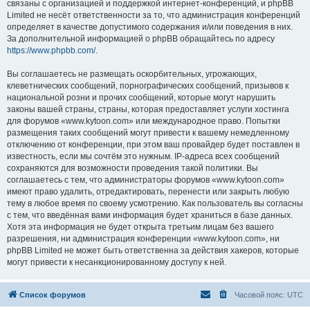
связаны с организацией и поддержкой интернет-конференций, и phpBB
Limited не несёт ответственности за то, что администрация конференций
определяет в качестве допустимого содержания и/или поведения в них.
За дополнительной информацией о phpBB обращайтесь по адресу
https://www.phpbb.com/
.
Вы соглашаетесь не размещать оскорбительных, угрожающих,
клеветнических сообщений, порнографических сообщений, призывов к
национальной розни и прочих сообщений, которые могут нарушить
законы вашей страны, страны, которая предоставляет услуги хостинга
для форумов «www.kytoon.com» или международное право. Попытки
размещения таких сообщений могут привести к вашему немедленному
отключению от конференции, при этом ваш провайдер будет поставлен в
известность, если мы сочтём это нужным. IP-адреса всех сообщений
сохраняются для возможности проведения такой политики. Вы
соглашаетесь с тем, что администраторы форумов «www.kytoon.com»
имеют право удалить, отредактировать, перенести или закрыть любую
тему в любое время по своему усмотрению. Как пользователь вы согласны
с тем, что введённая вами информация будет храниться в базе данных.
Хотя эта информация не будет открыта третьим лицам без вашего
разрешения, ни администрация конференции «www.kytoon.com», ни
phpBB Limited не может быть ответственна за действия хакеров, которые
могут привести к несанкционированному доступу к ней.
Список форумов
Часовой пояс:
UTC