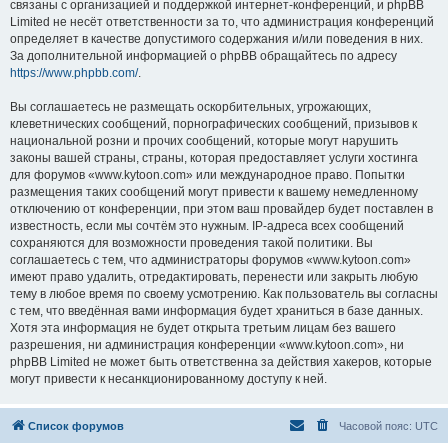
связаны с организацией и поддержкой интернет-конференций, и phpBB
Limited не несёт ответственности за то, что администрация конференций
определяет в качестве допустимого содержания и/или поведения в них.
За дополнительной информацией о phpBB обращайтесь по адресу
https://www.phpbb.com/
.
Вы соглашаетесь не размещать оскорбительных, угрожающих,
клеветнических сообщений, порнографических сообщений, призывов к
национальной розни и прочих сообщений, которые могут нарушить
законы вашей страны, страны, которая предоставляет услуги хостинга
для форумов «www.kytoon.com» или международное право. Попытки
размещения таких сообщений могут привести к вашему немедленному
отключению от конференции, при этом ваш провайдер будет поставлен в
известность, если мы сочтём это нужным. IP-адреса всех сообщений
сохраняются для возможности проведения такой политики. Вы
соглашаетесь с тем, что администраторы форумов «www.kytoon.com»
имеют право удалить, отредактировать, перенести или закрыть любую
тему в любое время по своему усмотрению. Как пользователь вы согласны
с тем, что введённая вами информация будет храниться в базе данных.
Хотя эта информация не будет открыта третьим лицам без вашего
разрешения, ни администрация конференции «www.kytoon.com», ни
phpBB Limited не может быть ответственна за действия хакеров, которые
могут привести к несанкционированному доступу к ней.
Список форумов
Часовой пояс:
UTC