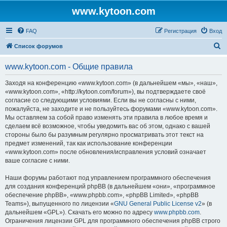
www.kytoon.com
FAQ
Регистрация
Вход
П
Список форумов
о
www.kytoon.com - Общие правила
и
с
Заходя на конференцию «www.kytoon.com» (в дальнейшем «мы», «наш»,
«www.kytoon.com», «http://kytoon.com/forum»), вы подтверждаете своё
к
согласие со следующими условиями. Если вы не согласны с ними,
пожалуйста, не заходите и не пользуйтесь форумами «www.kytoon.com».
Мы оставляем за собой право изменять эти правила в любое время и
сделаем всё возможное, чтобы уведомить вас об этом, однако с вашей
стороны было бы разумным регулярно просматривать этот текст на
предмет изменений, так как использование конференции
«www.kytoon.com» после обновления/исправления условий означает
ваше согласие с ними.
Наши форумы работают под управлением программного обеспечения
для создания конференций phpBB (в дальнейшем «они», «программное
обеспечение phpBB», «www.phpbb.com», «phpBB Limited», «phpBB
Teams»), выпущенного по лицензии «
GNU General Public License v2
» (в
дальнейшем «GPL»). Скачать его можно по адресу
www.phpbb.com
.
Ограничения лицензии GPL для программного обеспечения phpBB строго