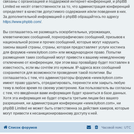
связаны с организацией и поддержкой интернет-конференций, и phpBB
Limited не несёт ответственности за то, что администрация конференций
определяет в качестве допустимого содержания и/или поведения в них.
За дополнительной информацией о phpBB обращайтесь по адресу
https://www.phpbb.com/
.
Вы соглашаетесь не размещать оскорбительных, угрожающих,
клеветнических сообщений, порнографических сообщений, призывов к
национальной розни и прочих сообщений, которые могут нарушить
законы вашей страны, страны, которая предоставляет услуги хостинга
для форумов «www.kytoon.com» или международное право. Попытки
размещения таких сообщений могут привести к вашему немедленному
отключению от конференции, при этом ваш провайдер будет поставлен в
известность, если мы сочтём это нужным. IP-адреса всех сообщений
сохраняются для возможности проведения такой политики. Вы
соглашаетесь с тем, что администраторы форумов «www.kytoon.com»
имеют право удалить, отредактировать, перенести или закрыть любую
тему в любое время по своему усмотрению. Как пользователь вы согласны
с тем, что введённая вами информация будет храниться в базе данных.
Хотя эта информация не будет открыта третьим лицам без вашего
разрешения, ни администрация конференции «www.kytoon.com», ни
phpBB Limited не может быть ответственна за действия хакеров, которые
могут привести к несанкционированному доступу к ней.
Список форумов
Часовой пояс:
UTC