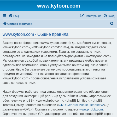
www.kytoon.com
FAQ
Регистрация
Вход
П
Список форумов
о
www.kytoon.com - Общие правила
и
с
Заходя на конференцию «www.kytoon.com» (в дальнейшем «мы», «наш»,
«www.kytoon.com», «http://kytoon.com/forum»), вы подтверждаете своё
к
согласие со следующими условиями. Если вы не согласны с ними,
пожалуйста, не заходите и не пользуйтесь форумами «www.kytoon.com».
Мы оставляем за собой право изменять эти правила в любое время и
сделаем всё возможное, чтобы уведомить вас об этом, однако с вашей
стороны было бы разумным регулярно просматривать этот текст на
предмет изменений, так как использование конференции
«www.kytoon.com» после обновления/исправления условий означает
ваше согласие с ними.
Наши форумы работают под управлением программного обеспечения
для создания конференций phpBB (в дальнейшем «они», «программное
обеспечение phpBB», «www.phpbb.com», «phpBB Limited», «phpBB
Teams»), выпущенного по лицензии «
GNU General Public License v2
» (в
дальнейшем «GPL»). Скачать его можно по адресу
www.phpbb.com
.
Ограничения лицензии GPL для программного обеспечения phpBB строго