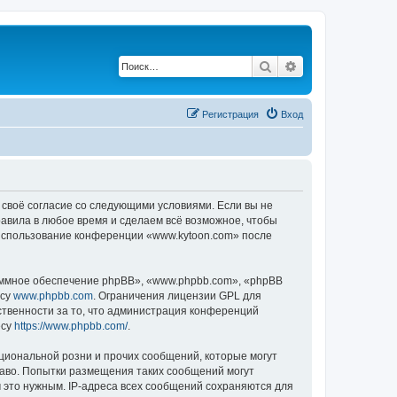
Поиск
Расширенный по
Регистрация
Вход
 своё согласие со следующими условиями. Если вы не
равила в любое время и сделаем всё возможное, чтобы
к использование конференции «www.kytoon.com» после
ммное обеспечение phpBB», «www.phpbb.com», «phpBB
есу
www.phpbb.com
. Ограничения лицензии GPL для
ственности за то, что администрация конференций
есу
https://www.phpbb.com/
.
циональной розни и прочих сообщений, которые могут
раво. Попытки размещения таких сообщений могут
 это нужным. IP-адреса всех сообщений сохраняются для