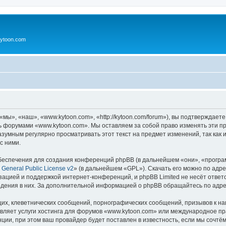
ytoon.com
ы», «наш», «www.kytoon.com», «http://kytoon.com/forum»), вы подтверждаете
сь форумами «www.kytoon.com». Мы оставляем за собой право изменять эти п
разумным регулярно просматривать этот текст на предмет изменений, так ка
с ними.
еспечения для создания конференций phpBB (в дальнейшем «они», «програ
General Public License v2
» (в дальнейшем «GPL»). Скачать его можно по адр
зацией и поддержкой интернет-конференций, и phpBB Limited не несёт ответ
ведения в них. За дополнительной информацией о phpBB обращайтесь по адр
их, клеветнических сообщений, порнографических сообщений, призывов к на
авляет услуги хостинга для форумов «www.kytoon.com» или международное п
ии, при этом ваш провайдер будет поставлен в известность, если мы сочтём