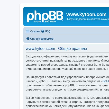
www.kytoon.com
Форум поддержки скриптов www.k
Ссылки
FAQ
Список форумов
www.kytoon.com - Общие правила
Заходя на конференцию «www.kytoon.com» (в дальнейшем «м
согласны с ними, пожалуйста, не заходите и не пользуйте
уведомить вас об этом, однако с вашей стороны было бы 
обновления/исправления условий означает ваше согласие 
Наши форумы работают под управлением программного об
Limited», «phpBB Teams»), выпущенного по лицензии «
GNU 
программного обеспечения phpBB строго связаны с органи
определяет в качестве допустимого содержания и/или по
Вы соглашаетесь не размещать оскорбительных, угрожающ
нарушить законы вашей страны, страны, которая предост
привести к вашему немедленному отключению от конференц