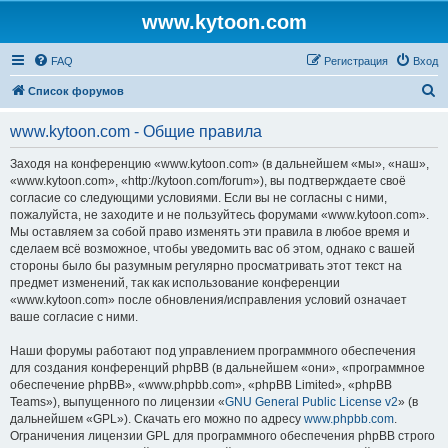
www.kytoon.com
FAQ
Регистрация
Вход
П
Список форумов
о
www.kytoon.com - Общие правила
и
с
Заходя на конференцию «www.kytoon.com» (в дальнейшем «мы», «наш»,
«www.kytoon.com», «http://kytoon.com/forum»), вы подтверждаете своё
к
согласие со следующими условиями. Если вы не согласны с ними,
пожалуйста, не заходите и не пользуйтесь форумами «www.kytoon.com».
Мы оставляем за собой право изменять эти правила в любое время и
сделаем всё возможное, чтобы уведомить вас об этом, однако с вашей
стороны было бы разумным регулярно просматривать этот текст на
предмет изменений, так как использование конференции
«www.kytoon.com» после обновления/исправления условий означает
ваше согласие с ними.
Наши форумы работают под управлением программного обеспечения
для создания конференций phpBB (в дальнейшем «они», «программное
обеспечение phpBB», «www.phpbb.com», «phpBB Limited», «phpBB
Teams»), выпущенного по лицензии «
GNU General Public License v2
» (в
дальнейшем «GPL»). Скачать его можно по адресу
www.phpbb.com
.
Ограничения лицензии GPL для программного обеспечения phpBB строго