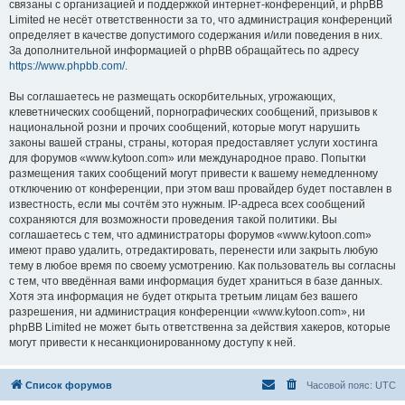
связаны с организацией и поддержкой интернет-конференций, и phpBB
Limited не несёт ответственности за то, что администрация конференций
определяет в качестве допустимого содержания и/или поведения в них.
За дополнительной информацией о phpBB обращайтесь по адресу
https://www.phpbb.com/
.
Вы соглашаетесь не размещать оскорбительных, угрожающих,
клеветнических сообщений, порнографических сообщений, призывов к
национальной розни и прочих сообщений, которые могут нарушить
законы вашей страны, страны, которая предоставляет услуги хостинга
для форумов «www.kytoon.com» или международное право. Попытки
размещения таких сообщений могут привести к вашему немедленному
отключению от конференции, при этом ваш провайдер будет поставлен в
известность, если мы сочтём это нужным. IP-адреса всех сообщений
сохраняются для возможности проведения такой политики. Вы
соглашаетесь с тем, что администраторы форумов «www.kytoon.com»
имеют право удалить, отредактировать, перенести или закрыть любую
тему в любое время по своему усмотрению. Как пользователь вы согласны
с тем, что введённая вами информация будет храниться в базе данных.
Хотя эта информация не будет открыта третьим лицам без вашего
разрешения, ни администрация конференции «www.kytoon.com», ни
phpBB Limited не может быть ответственна за действия хакеров, которые
могут привести к несанкционированному доступу к ней.
Список форумов
Часовой пояс:
UTC