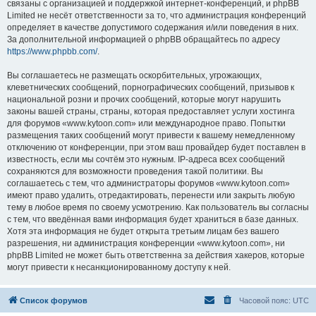
связаны с организацией и поддержкой интернет-конференций, и phpBB
Limited не несёт ответственности за то, что администрация конференций
определяет в качестве допустимого содержания и/или поведения в них.
За дополнительной информацией о phpBB обращайтесь по адресу
https://www.phpbb.com/
.
Вы соглашаетесь не размещать оскорбительных, угрожающих,
клеветнических сообщений, порнографических сообщений, призывов к
национальной розни и прочих сообщений, которые могут нарушить
законы вашей страны, страны, которая предоставляет услуги хостинга
для форумов «www.kytoon.com» или международное право. Попытки
размещения таких сообщений могут привести к вашему немедленному
отключению от конференции, при этом ваш провайдер будет поставлен в
известность, если мы сочтём это нужным. IP-адреса всех сообщений
сохраняются для возможности проведения такой политики. Вы
соглашаетесь с тем, что администраторы форумов «www.kytoon.com»
имеют право удалить, отредактировать, перенести или закрыть любую
тему в любое время по своему усмотрению. Как пользователь вы согласны
с тем, что введённая вами информация будет храниться в базе данных.
Хотя эта информация не будет открыта третьим лицам без вашего
разрешения, ни администрация конференции «www.kytoon.com», ни
phpBB Limited не может быть ответственна за действия хакеров, которые
могут привести к несанкционированному доступу к ней.
Список форумов
Часовой пояс:
UTC