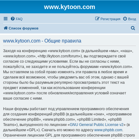
www.kytoon.com
FAQ
Регистрация
Вход
П
Список форумов
о
www.kytoon.com - Общие правила
и
с
Заходя на конференцию «www.kytoon.com» (в дальнейшем «мы», «наш»,
«www.kytoon.com», «http://kytoon.com/forum»), вы подтверждаете своё
к
согласие со следующими условиями. Если вы не согласны с ними,
пожалуйста, не заходите и не пользуйтесь форумами «www.kytoon.com».
Мы оставляем за собой право изменять эти правила в любое время и
сделаем всё возможное, чтобы уведомить вас об этом, однако с вашей
стороны было бы разумным регулярно просматривать этот текст на
предмет изменений, так как использование конференции
«www.kytoon.com» после обновления/исправления условий означает
ваше согласие с ними.
Наши форумы работают под управлением программного обеспечения
для создания конференций phpBB (в дальнейшем «они», «программное
обеспечение phpBB», «www.phpbb.com», «phpBB Limited», «phpBB
Teams»), выпущенного по лицензии «
GNU General Public License v2
» (в
дальнейшем «GPL»). Скачать его можно по адресу
www.phpbb.com
.
Ограничения лицензии GPL для программного обеспечения phpBB строго