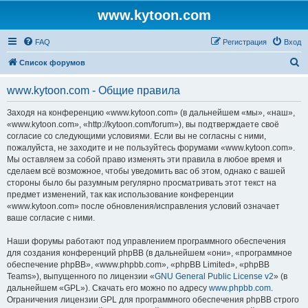
www.kytoon.com
FAQ
Регистрация
Вход
П
Список форумов
о
www.kytoon.com - Общие правила
и
с
Заходя на конференцию «www.kytoon.com» (в дальнейшем «мы», «наш»,
«www.kytoon.com», «http://kytoon.com/forum»), вы подтверждаете своё
к
согласие со следующими условиями. Если вы не согласны с ними,
пожалуйста, не заходите и не пользуйтесь форумами «www.kytoon.com».
Мы оставляем за собой право изменять эти правила в любое время и
сделаем всё возможное, чтобы уведомить вас об этом, однако с вашей
стороны было бы разумным регулярно просматривать этот текст на
предмет изменений, так как использование конференции
«www.kytoon.com» после обновления/исправления условий означает
ваше согласие с ними.
Наши форумы работают под управлением программного обеспечения
для создания конференций phpBB (в дальнейшем «они», «программное
обеспечение phpBB», «www.phpbb.com», «phpBB Limited», «phpBB
Teams»), выпущенного по лицензии «
GNU General Public License v2
» (в
дальнейшем «GPL»). Скачать его можно по адресу
www.phpbb.com
.
Ограничения лицензии GPL для программного обеспечения phpBB строго