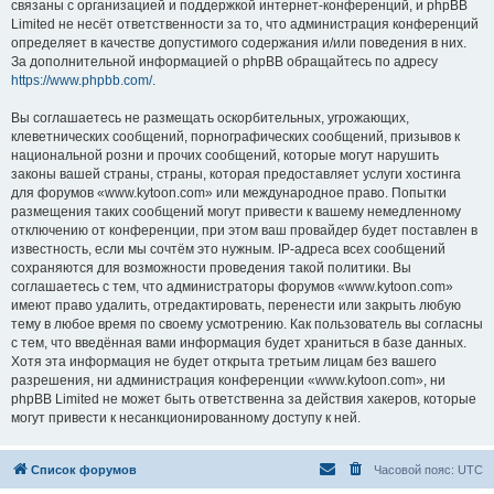
связаны с организацией и поддержкой интернет-конференций, и phpBB
Limited не несёт ответственности за то, что администрация конференций
определяет в качестве допустимого содержания и/или поведения в них.
За дополнительной информацией о phpBB обращайтесь по адресу
https://www.phpbb.com/
.
Вы соглашаетесь не размещать оскорбительных, угрожающих,
клеветнических сообщений, порнографических сообщений, призывов к
национальной розни и прочих сообщений, которые могут нарушить
законы вашей страны, страны, которая предоставляет услуги хостинга
для форумов «www.kytoon.com» или международное право. Попытки
размещения таких сообщений могут привести к вашему немедленному
отключению от конференции, при этом ваш провайдер будет поставлен в
известность, если мы сочтём это нужным. IP-адреса всех сообщений
сохраняются для возможности проведения такой политики. Вы
соглашаетесь с тем, что администраторы форумов «www.kytoon.com»
имеют право удалить, отредактировать, перенести или закрыть любую
тему в любое время по своему усмотрению. Как пользователь вы согласны
с тем, что введённая вами информация будет храниться в базе данных.
Хотя эта информация не будет открыта третьим лицам без вашего
разрешения, ни администрация конференции «www.kytoon.com», ни
phpBB Limited не может быть ответственна за действия хакеров, которые
могут привести к несанкционированному доступу к ней.
Список форумов
Часовой пояс:
UTC