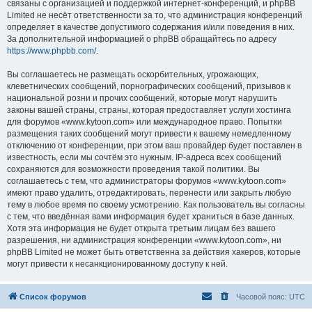
связаны с организацией и поддержкой интернет-конференций, и phpBB
Limited не несёт ответственности за то, что администрация конференций
определяет в качестве допустимого содержания и/или поведения в них.
За дополнительной информацией о phpBB обращайтесь по адресу
https://www.phpbb.com/
.
Вы соглашаетесь не размещать оскорбительных, угрожающих,
клеветнических сообщений, порнографических сообщений, призывов к
национальной розни и прочих сообщений, которые могут нарушить
законы вашей страны, страны, которая предоставляет услуги хостинга
для форумов «www.kytoon.com» или международное право. Попытки
размещения таких сообщений могут привести к вашему немедленному
отключению от конференции, при этом ваш провайдер будет поставлен в
известность, если мы сочтём это нужным. IP-адреса всех сообщений
сохраняются для возможности проведения такой политики. Вы
соглашаетесь с тем, что администраторы форумов «www.kytoon.com»
имеют право удалить, отредактировать, перенести или закрыть любую
тему в любое время по своему усмотрению. Как пользователь вы согласны
с тем, что введённая вами информация будет храниться в базе данных.
Хотя эта информация не будет открыта третьим лицам без вашего
разрешения, ни администрация конференции «www.kytoon.com», ни
phpBB Limited не может быть ответственна за действия хакеров, которые
могут привести к несанкционированному доступу к ней.
Список форумов
Часовой пояс:
UTC