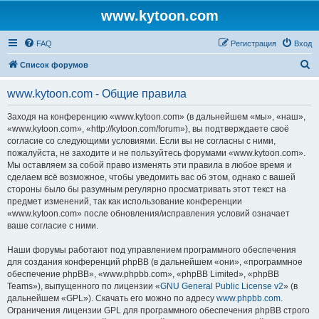
www.kytoon.com
FAQ
Регистрация
Вход
П
Список форумов
о
www.kytoon.com - Общие правила
и
с
Заходя на конференцию «www.kytoon.com» (в дальнейшем «мы», «наш»,
«www.kytoon.com», «http://kytoon.com/forum»), вы подтверждаете своё
к
согласие со следующими условиями. Если вы не согласны с ними,
пожалуйста, не заходите и не пользуйтесь форумами «www.kytoon.com».
Мы оставляем за собой право изменять эти правила в любое время и
сделаем всё возможное, чтобы уведомить вас об этом, однако с вашей
стороны было бы разумным регулярно просматривать этот текст на
предмет изменений, так как использование конференции
«www.kytoon.com» после обновления/исправления условий означает
ваше согласие с ними.
Наши форумы работают под управлением программного обеспечения
для создания конференций phpBB (в дальнейшем «они», «программное
обеспечение phpBB», «www.phpbb.com», «phpBB Limited», «phpBB
Teams»), выпущенного по лицензии «
GNU General Public License v2
» (в
дальнейшем «GPL»). Скачать его можно по адресу
www.phpbb.com
.
Ограничения лицензии GPL для программного обеспечения phpBB строго