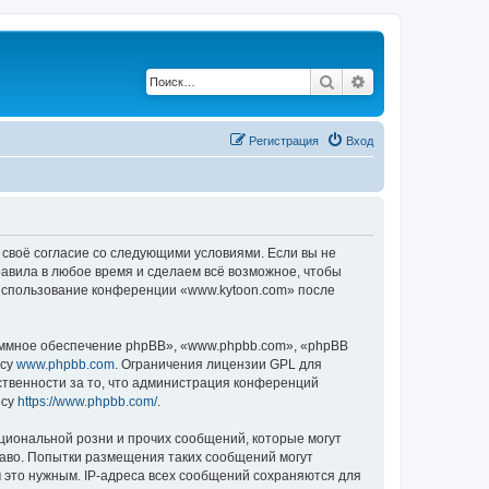
Поиск
Расширенный по
Регистрация
Вход
 своё согласие со следующими условиями. Если вы не
равила в любое время и сделаем всё возможное, чтобы
к использование конференции «www.kytoon.com» после
ммное обеспечение phpBB», «www.phpbb.com», «phpBB
есу
www.phpbb.com
. Ограничения лицензии GPL для
ственности за то, что администрация конференций
есу
https://www.phpbb.com/
.
циональной розни и прочих сообщений, которые могут
раво. Попытки размещения таких сообщений могут
 это нужным. IP-адреса всех сообщений сохраняются для