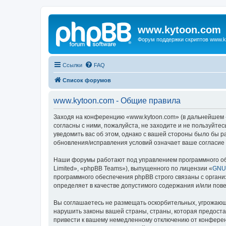
www.kytoon.com
Форум поддержки скриптов www.k
Ссылки
FAQ
Список форумов
www.kytoon.com - Общие правила
Заходя на конференцию «www.kytoon.com» (в дальнейшем «м
согласны с ними, пожалуйста, не заходите и не пользуйте
уведомить вас об этом, однако с вашей стороны было бы 
обновления/исправления условий означает ваше согласие 
Наши форумы работают под управлением программного об
Limited», «phpBB Teams»), выпущенного по лицензии «
GNU 
программного обеспечения phpBB строго связаны с органи
определяет в качестве допустимого содержания и/или по
Вы соглашаетесь не размещать оскорбительных, угрожающ
нарушить законы вашей страны, страны, которая предост
привести к вашему немедленному отключению от конференц