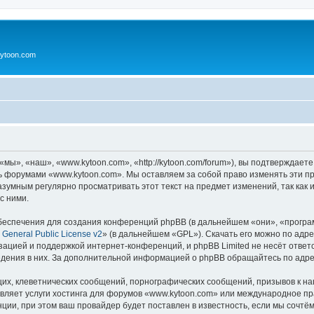
ytoon.com
ы», «наш», «www.kytoon.com», «http://kytoon.com/forum»), вы подтверждаете
сь форумами «www.kytoon.com». Мы оставляем за собой право изменять эти п
разумным регулярно просматривать этот текст на предмет изменений, так ка
с ними.
еспечения для создания конференций phpBB (в дальнейшем «они», «програ
General Public License v2
» (в дальнейшем «GPL»). Скачать его можно по адр
зацией и поддержкой интернет-конференций, и phpBB Limited не несёт ответ
ведения в них. За дополнительной информацией о phpBB обращайтесь по адр
их, клеветнических сообщений, порнографических сообщений, призывов к на
авляет услуги хостинга для форумов «www.kytoon.com» или международное п
ии, при этом ваш провайдер будет поставлен в известность, если мы сочтём