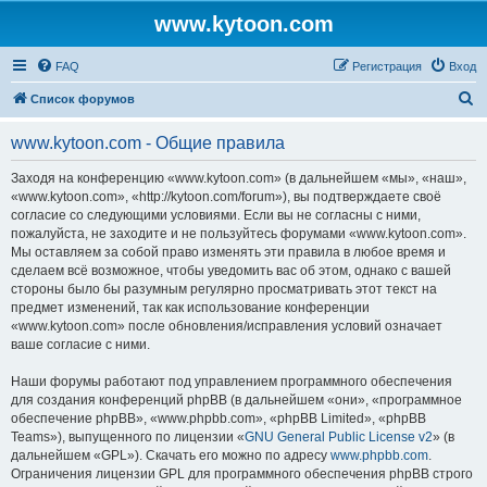
www.kytoon.com
FAQ
Регистрация
Вход
П
Список форумов
о
www.kytoon.com - Общие правила
и
с
Заходя на конференцию «www.kytoon.com» (в дальнейшем «мы», «наш»,
«www.kytoon.com», «http://kytoon.com/forum»), вы подтверждаете своё
к
согласие со следующими условиями. Если вы не согласны с ними,
пожалуйста, не заходите и не пользуйтесь форумами «www.kytoon.com».
Мы оставляем за собой право изменять эти правила в любое время и
сделаем всё возможное, чтобы уведомить вас об этом, однако с вашей
стороны было бы разумным регулярно просматривать этот текст на
предмет изменений, так как использование конференции
«www.kytoon.com» после обновления/исправления условий означает
ваше согласие с ними.
Наши форумы работают под управлением программного обеспечения
для создания конференций phpBB (в дальнейшем «они», «программное
обеспечение phpBB», «www.phpbb.com», «phpBB Limited», «phpBB
Teams»), выпущенного по лицензии «
GNU General Public License v2
» (в
дальнейшем «GPL»). Скачать его можно по адресу
www.phpbb.com
.
Ограничения лицензии GPL для программного обеспечения phpBB строго