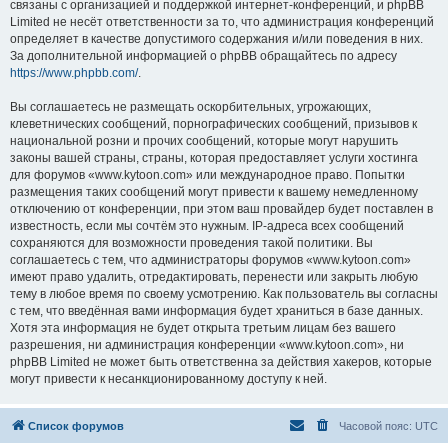
связаны с организацией и поддержкой интернет-конференций, и phpBB
Limited не несёт ответственности за то, что администрация конференций
определяет в качестве допустимого содержания и/или поведения в них.
За дополнительной информацией о phpBB обращайтесь по адресу
https://www.phpbb.com/
.
Вы соглашаетесь не размещать оскорбительных, угрожающих,
клеветнических сообщений, порнографических сообщений, призывов к
национальной розни и прочих сообщений, которые могут нарушить
законы вашей страны, страны, которая предоставляет услуги хостинга
для форумов «www.kytoon.com» или международное право. Попытки
размещения таких сообщений могут привести к вашему немедленному
отключению от конференции, при этом ваш провайдер будет поставлен в
известность, если мы сочтём это нужным. IP-адреса всех сообщений
сохраняются для возможности проведения такой политики. Вы
соглашаетесь с тем, что администраторы форумов «www.kytoon.com»
имеют право удалить, отредактировать, перенести или закрыть любую
тему в любое время по своему усмотрению. Как пользователь вы согласны
с тем, что введённая вами информация будет храниться в базе данных.
Хотя эта информация не будет открыта третьим лицам без вашего
разрешения, ни администрация конференции «www.kytoon.com», ни
phpBB Limited не может быть ответственна за действия хакеров, которые
могут привести к несанкционированному доступу к ней.
Список форумов
Часовой пояс:
UTC