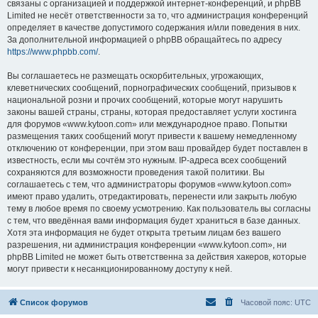
связаны с организацией и поддержкой интернет-конференций, и phpBB
Limited не несёт ответственности за то, что администрация конференций
определяет в качестве допустимого содержания и/или поведения в них.
За дополнительной информацией о phpBB обращайтесь по адресу
https://www.phpbb.com/
.
Вы соглашаетесь не размещать оскорбительных, угрожающих,
клеветнических сообщений, порнографических сообщений, призывов к
национальной розни и прочих сообщений, которые могут нарушить
законы вашей страны, страны, которая предоставляет услуги хостинга
для форумов «www.kytoon.com» или международное право. Попытки
размещения таких сообщений могут привести к вашему немедленному
отключению от конференции, при этом ваш провайдер будет поставлен в
известность, если мы сочтём это нужным. IP-адреса всех сообщений
сохраняются для возможности проведения такой политики. Вы
соглашаетесь с тем, что администраторы форумов «www.kytoon.com»
имеют право удалить, отредактировать, перенести или закрыть любую
тему в любое время по своему усмотрению. Как пользователь вы согласны
с тем, что введённая вами информация будет храниться в базе данных.
Хотя эта информация не будет открыта третьим лицам без вашего
разрешения, ни администрация конференции «www.kytoon.com», ни
phpBB Limited не может быть ответственна за действия хакеров, которые
могут привести к несанкционированному доступу к ней.
Список форумов
Часовой пояс:
UTC