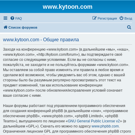
www.kytoon.com
FAQ
Регистрация
Вход
П
Список форумов
о
www.kytoon.com - Общие правила
и
с
Заходя на конференцию «www.kytoon.com» (в дальнейшем «мы», «наш»,
«www.kytoon.com», «http://kytoon.com/forum»), вы подтверждаете своё
к
согласие со следующими условиями. Если вы не согласны с ними,
пожалуйста, не заходите и не пользуйтесь форумами «www.kytoon.com».
Мы оставляем за собой право изменять эти правила в любое время и
сделаем всё возможное, чтобы уведомить вас об этом, однако с вашей
стороны было бы разумным регулярно просматривать этот текст на
предмет изменений, так как использование конференции
«www.kytoon.com» после обновления/исправления условий означает
ваше согласие с ними.
Наши форумы работают под управлением программного обеспечения
для создания конференций phpBB (в дальнейшем «они», «программное
обеспечение phpBB», «www.phpbb.com», «phpBB Limited», «phpBB
Teams»), выпущенного по лицензии «
GNU General Public License v2
» (в
дальнейшем «GPL»). Скачать его можно по адресу
www.phpbb.com
.
Ограничения лицензии GPL для программного обеспечения phpBB строго