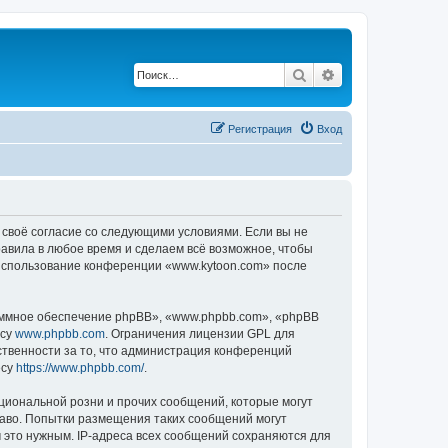
Поиск
Расширенный по
Регистрация
Вход
 своё согласие со следующими условиями. Если вы не
равила в любое время и сделаем всё возможное, чтобы
к использование конференции «www.kytoon.com» после
ммное обеспечение phpBB», «www.phpbb.com», «phpBB
есу
www.phpbb.com
. Ограничения лицензии GPL для
ственности за то, что администрация конференций
есу
https://www.phpbb.com/
.
циональной розни и прочих сообщений, которые могут
раво. Попытки размещения таких сообщений могут
 это нужным. IP-адреса всех сообщений сохраняются для