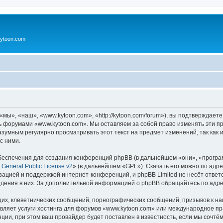
ytoon.com
ы», «наш», «www.kytoon.com», «http://kytoon.com/forum»), вы подтверждаете
сь форумами «www.kytoon.com». Мы оставляем за собой право изменять эти п
разумным регулярно просматривать этот текст на предмет изменений, так ка
с ними.
еспечения для создания конференций phpBB (в дальнейшем «они», «програ
General Public License v2
» (в дальнейшем «GPL»). Скачать его можно по адр
зацией и поддержкой интернет-конференций, и phpBB Limited не несёт ответ
ведения в них. За дополнительной информацией о phpBB обращайтесь по адр
их, клеветнических сообщений, порнографических сообщений, призывов к на
авляет услуги хостинга для форумов «www.kytoon.com» или международное п
ии, при этом ваш провайдер будет поставлен в известность, если мы сочтём