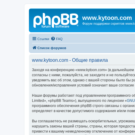
www.kytoon.com
Форум поддержки скриптов www.k
Ссылки
FAQ
Список форумов
www.kytoon.com - Общие правила
Заходя на конференцию «www.kytoon.com» (в дальнейшем «м
согласны с ними, пожалуйста, не заходите и не пользуйте
уведомить вас об этом, однако с вашей стороны было бы 
обновления/исправления условий означает ваше согласие 
Наши форумы работают под управлением программного об
Limited», «phpBB Teams»), выпущенного по лицензии «
GNU 
программного обеспечения phpBB строго связаны с органи
определяет в качестве допустимого содержания и/или по
Вы соглашаетесь не размещать оскорбительных, угрожающ
нарушить законы вашей страны, страны, которая предост
привести к вашему немедленному отключению от конференц