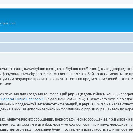
ytoon.com
ы», «наш», «www.kytoon.com», «http://kytoon.com/forum»), вы подтверждаете
сь форумами «www.kytoon.com». Мы оставляем за собой право изменять эти п
разумным регулярно просматривать этот текст на предмет изменений, так ка
с ними.
еспечения для создания конференций phpBB (в дальнейшем «они», «програ
General Public License v2
» (в дальнейшем «GPL»). Скачать его можно по адр
зацией и поддержкой интернет-конференций, и phpBB Limited не несёт ответ
ведения в них. За дополнительной информацией о phpBB обращайтесь по адр
их, клеветнических сообщений, порнографических сообщений, призывов к на
авляет услуги хостинга для форумов «www.kytoon.com» или международное п
ии, при этом ваш провайдер будет поставлен в известность, если мы сочтём