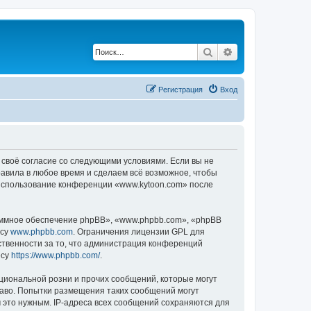
Поиск
Расширенный по
Регистрация
Вход
 своё согласие со следующими условиями. Если вы не
равила в любое время и сделаем всё возможное, чтобы
к использование конференции «www.kytoon.com» после
ммное обеспечение phpBB», «www.phpbb.com», «phpBB
есу
www.phpbb.com
. Ограничения лицензии GPL для
ственности за то, что администрация конференций
есу
https://www.phpbb.com/
.
циональной розни и прочих сообщений, которые могут
раво. Попытки размещения таких сообщений могут
 это нужным. IP-адреса всех сообщений сохраняются для