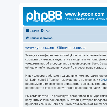
www.kytoon.com
Форум поддержки скриптов www.k
Ссылки
FAQ
Список форумов
www.kytoon.com - Общие правила
Заходя на конференцию «www.kytoon.com» (в дальнейшем «м
согласны с ними, пожалуйста, не заходите и не пользуйте
уведомить вас об этом, однако с вашей стороны было бы 
обновления/исправления условий означает ваше согласие 
Наши форумы работают под управлением программного об
Limited», «phpBB Teams»), выпущенного по лицензии «
GNU 
программного обеспечения phpBB строго связаны с органи
определяет в качестве допустимого содержания и/или по
Вы соглашаетесь не размещать оскорбительных, угрожающ
нарушить законы вашей страны, страны, которая предост
привести к вашему немедленному отключению от конференц