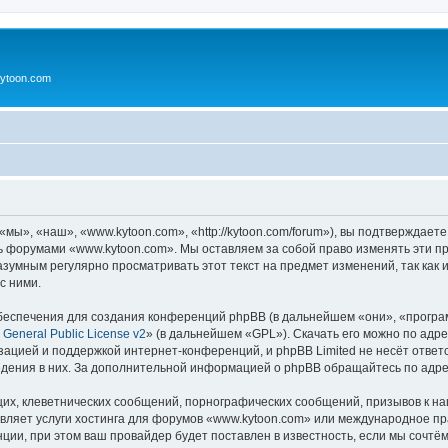
ytoon.com
ы», «наш», «www.kytoon.com», «http://kytoon.com/forum»), вы подтверждаете
сь форумами «www.kytoon.com». Мы оставляем за собой право изменять эти п
разумным регулярно просматривать этот текст на предмет изменений, так ка
с ними.
еспечения для создания конференций phpBB (в дальнейшем «они», «програ
General Public License v2
» (в дальнейшем «GPL»). Скачать его можно по адр
зацией и поддержкой интернет-конференций, и phpBB Limited не несёт ответ
ведения в них. За дополнительной информацией о phpBB обращайтесь по адр
их, клеветнических сообщений, порнографических сообщений, призывов к на
авляет услуги хостинга для форумов «www.kytoon.com» или международное п
ии, при этом ваш провайдер будет поставлен в известность, если мы сочтём