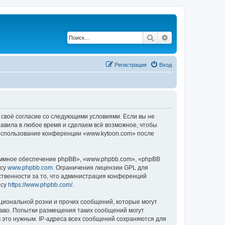
Поиск
Расширенный по
Регистрация
Вход
 своё согласие со следующими условиями. Если вы не
равила в любое время и сделаем всё возможное, чтобы
к использование конференции «www.kytoon.com» после
ммное обеспечение phpBB», «www.phpbb.com», «phpBB
есу
www.phpbb.com
. Ограничения лицензии GPL для
ственности за то, что администрация конференций
есу
https://www.phpbb.com/
.
циональной розни и прочих сообщений, которые могут
раво. Попытки размещения таких сообщений могут
 это нужным. IP-адреса всех сообщений сохраняются для