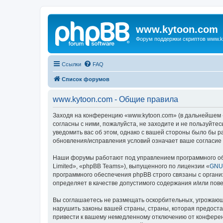
www.kytoon.com
Форум поддержки скриптов www.k
Ссылки
FAQ
Список форумов
www.kytoon.com - Общие правила
Заходя на конференцию «www.kytoon.com» (в дальнейшем «м
согласны с ними, пожалуйста, не заходите и не пользуйте
уведомить вас об этом, однако с вашей стороны было бы 
обновления/исправления условий означает ваше согласие 
Наши форумы работают под управлением программного об
Limited», «phpBB Teams»), выпущенного по лицензии «
GNU 
программного обеспечения phpBB строго связаны с органи
определяет в качестве допустимого содержания и/или по
Вы соглашаетесь не размещать оскорбительных, угрожающ
нарушить законы вашей страны, страны, которая предост
привести к вашему немедленному отключению от конференц