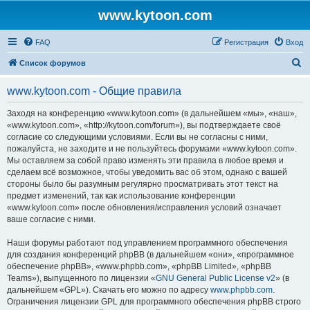
www.kytoon.com
FAQ
Регистрация
Вход
П
Список форумов
о
www.kytoon.com - Общие правила
и
с
Заходя на конференцию «www.kytoon.com» (в дальнейшем «мы», «наш»,
«www.kytoon.com», «http://kytoon.com/forum»), вы подтверждаете своё
к
согласие со следующими условиями. Если вы не согласны с ними,
пожалуйста, не заходите и не пользуйтесь форумами «www.kytoon.com».
Мы оставляем за собой право изменять эти правила в любое время и
сделаем всё возможное, чтобы уведомить вас об этом, однако с вашей
стороны было бы разумным регулярно просматривать этот текст на
предмет изменений, так как использование конференции
«www.kytoon.com» после обновления/исправления условий означает
ваше согласие с ними.
Наши форумы работают под управлением программного обеспечения
для создания конференций phpBB (в дальнейшем «они», «программное
обеспечение phpBB», «www.phpbb.com», «phpBB Limited», «phpBB
Teams»), выпущенного по лицензии «
GNU General Public License v2
» (в
дальнейшем «GPL»). Скачать его можно по адресу
www.phpbb.com
.
Ограничения лицензии GPL для программного обеспечения phpBB строго