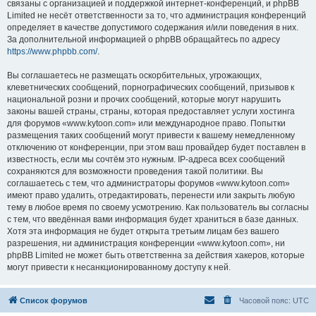
связаны с организацией и поддержкой интернет-конференций, и phpBB
Limited не несёт ответственности за то, что администрация конференций
определяет в качестве допустимого содержания и/или поведения в них.
За дополнительной информацией о phpBB обращайтесь по адресу
https://www.phpbb.com/
.
Вы соглашаетесь не размещать оскорбительных, угрожающих,
клеветнических сообщений, порнографических сообщений, призывов к
национальной розни и прочих сообщений, которые могут нарушить
законы вашей страны, страны, которая предоставляет услуги хостинга
для форумов «www.kytoon.com» или международное право. Попытки
размещения таких сообщений могут привести к вашему немедленному
отключению от конференции, при этом ваш провайдер будет поставлен в
известность, если мы сочтём это нужным. IP-адреса всех сообщений
сохраняются для возможности проведения такой политики. Вы
соглашаетесь с тем, что администраторы форумов «www.kytoon.com»
имеют право удалить, отредактировать, перенести или закрыть любую
тему в любое время по своему усмотрению. Как пользователь вы согласны
с тем, что введённая вами информация будет храниться в базе данных.
Хотя эта информация не будет открыта третьим лицам без вашего
разрешения, ни администрация конференции «www.kytoon.com», ни
phpBB Limited не может быть ответственна за действия хакеров, которые
могут привести к несанкционированному доступу к ней.
Список форумов
Часовой пояс:
UTC