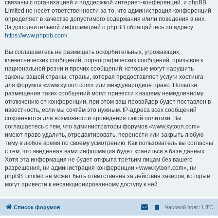
связаны с организацией и поддержкой интернет-конференций, и phpBB
Limited не несёт ответственности за то, что администрация конференций
определяет в качестве допустимого содержания и/или поведения в них.
За дополнительной информацией о phpBB обращайтесь по адресу
https://www.phpbb.com/
.
Вы соглашаетесь не размещать оскорбительных, угрожающих,
клеветнических сообщений, порнографических сообщений, призывов к
национальной розни и прочих сообщений, которые могут нарушить
законы вашей страны, страны, которая предоставляет услуги хостинга
для форумов «www.kytoon.com» или международное право. Попытки
размещения таких сообщений могут привести к вашему немедленному
отключению от конференции, при этом ваш провайдер будет поставлен в
известность, если мы сочтём это нужным. IP-адреса всех сообщений
сохраняются для возможности проведения такой политики. Вы
соглашаетесь с тем, что администраторы форумов «www.kytoon.com»
имеют право удалить, отредактировать, перенести или закрыть любую
тему в любое время по своему усмотрению. Как пользователь вы согласны
с тем, что введённая вами информация будет храниться в базе данных.
Хотя эта информация не будет открыта третьим лицам без вашего
разрешения, ни администрация конференции «www.kytoon.com», ни
phpBB Limited не может быть ответственна за действия хакеров, которые
могут привести к несанкционированному доступу к ней.
Список форумов
Часовой пояс:
UTC