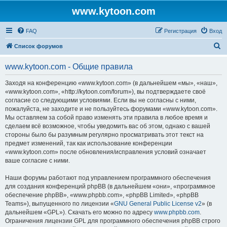
www.kytoon.com
FAQ
Регистрация
Вход
П
Список форумов
о
www.kytoon.com - Общие правила
и
с
Заходя на конференцию «www.kytoon.com» (в дальнейшем «мы», «наш»,
«www.kytoon.com», «http://kytoon.com/forum»), вы подтверждаете своё
к
согласие со следующими условиями. Если вы не согласны с ними,
пожалуйста, не заходите и не пользуйтесь форумами «www.kytoon.com».
Мы оставляем за собой право изменять эти правила в любое время и
сделаем всё возможное, чтобы уведомить вас об этом, однако с вашей
стороны было бы разумным регулярно просматривать этот текст на
предмет изменений, так как использование конференции
«www.kytoon.com» после обновления/исправления условий означает
ваше согласие с ними.
Наши форумы работают под управлением программного обеспечения
для создания конференций phpBB (в дальнейшем «они», «программное
обеспечение phpBB», «www.phpbb.com», «phpBB Limited», «phpBB
Teams»), выпущенного по лицензии «
GNU General Public License v2
» (в
дальнейшем «GPL»). Скачать его можно по адресу
www.phpbb.com
.
Ограничения лицензии GPL для программного обеспечения phpBB строго