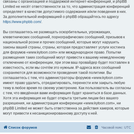
связаны с организацией и поддержкой интернет-конференций, и phpBB
Limited не несёт ответственности за то, что администрация конференций
определяет в качестве допустимого содержания и/или поведения в них.
За дополнительной информацией о phpBB обращайтесь по адресу
https://www.phpbb.com/
.
Вы соглашаетесь не размещать оскорбительных, угрожающих,
клеветнических сообщений, порнографических сообщений, призывов к
национальной розни и прочих сообщений, которые могут нарушить
законы вашей страны, страны, которая предоставляет услуги хостинга
для форумов «www.kytoon.com» или международное право. Попытки
размещения таких сообщений могут привести к вашему немедленному
отключению от конференции, при этом ваш провайдер будет поставлен в
известность, если мы сочтём это нужным. IP-адреса всех сообщений
сохраняются для возможности проведения такой политики. Вы
соглашаетесь с тем, что администраторы форумов «www.kytoon.com»
имеют право удалить, отредактировать, перенести или закрыть любую
тему в любое время по своему усмотрению. Как пользователь вы согласны
с тем, что введённая вами информация будет храниться в базе данных.
Хотя эта информация не будет открыта третьим лицам без вашего
разрешения, ни администрация конференции «www.kytoon.com», ни
phpBB Limited не может быть ответственна за действия хакеров, которые
могут привести к несанкционированному доступу к ней.
Список форумов
Часовой пояс:
UTC