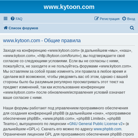
www.kytoon.com
FAQ
Регистрация
Вход
П
Список форумов
о
www.kytoon.com - Общие правила
и
с
Заходя на конференцию «www.kytoon.com» (в дальнейшем «мы», «наш»,
«www.kytoon.com», «http://kytoon.com/forum»), вы подтверждаете своё
к
согласие со следующими условиями. Если вы не согласны с ними,
пожалуйста, не заходите и не пользуйтесь форумами «www.kytoon.com».
Мы оставляем за собой право изменять эти правила в любое время и
сделаем всё возможное, чтобы уведомить вас об этом, однако с вашей
стороны было бы разумным регулярно просматривать этот текст на
предмет изменений, так как использование конференции
«www.kytoon.com» после обновления/исправления условий означает
ваше согласие с ними.
Наши форумы работают под управлением программного обеспечения
для создания конференций phpBB (в дальнейшем «они», «программное
обеспечение phpBB», «www.phpbb.com», «phpBB Limited», «phpBB
Teams»), выпущенного по лицензии «
GNU General Public License v2
» (в
дальнейшем «GPL»). Скачать его можно по адресу
www.phpbb.com
.
Ограничения лицензии GPL для программного обеспечения phpBB строго