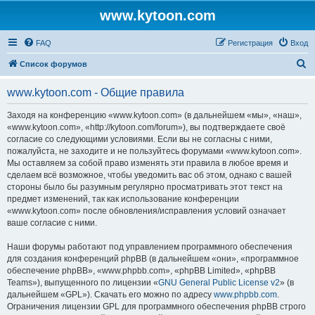
www.kytoon.com
FAQ
Регистрация
Вход
П
Список форумов
о
www.kytoon.com - Общие правила
и
с
Заходя на конференцию «www.kytoon.com» (в дальнейшем «мы», «наш»,
«www.kytoon.com», «http://kytoon.com/forum»), вы подтверждаете своё
к
согласие со следующими условиями. Если вы не согласны с ними,
пожалуйста, не заходите и не пользуйтесь форумами «www.kytoon.com».
Мы оставляем за собой право изменять эти правила в любое время и
сделаем всё возможное, чтобы уведомить вас об этом, однако с вашей
стороны было бы разумным регулярно просматривать этот текст на
предмет изменений, так как использование конференции
«www.kytoon.com» после обновления/исправления условий означает
ваше согласие с ними.
Наши форумы работают под управлением программного обеспечения
для создания конференций phpBB (в дальнейшем «они», «программное
обеспечение phpBB», «www.phpbb.com», «phpBB Limited», «phpBB
Teams»), выпущенного по лицензии «
GNU General Public License v2
» (в
дальнейшем «GPL»). Скачать его можно по адресу
www.phpbb.com
.
Ограничения лицензии GPL для программного обеспечения phpBB строго