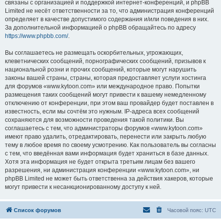
связаны с организацией и поддержкой интернет-конференций, и phpBB
Limited не несёт ответственности за то, что администрация конференций
определяет в качестве допустимого содержания и/или поведения в них.
За дополнительной информацией о phpBB обращайтесь по адресу
https://www.phpbb.com/
.
Вы соглашаетесь не размещать оскорбительных, угрожающих,
клеветнических сообщений, порнографических сообщений, призывов к
национальной розни и прочих сообщений, которые могут нарушить
законы вашей страны, страны, которая предоставляет услуги хостинга
для форумов «www.kytoon.com» или международное право. Попытки
размещения таких сообщений могут привести к вашему немедленному
отключению от конференции, при этом ваш провайдер будет поставлен в
известность, если мы сочтём это нужным. IP-адреса всех сообщений
сохраняются для возможности проведения такой политики. Вы
соглашаетесь с тем, что администраторы форумов «www.kytoon.com»
имеют право удалить, отредактировать, перенести или закрыть любую
тему в любое время по своему усмотрению. Как пользователь вы согласны
с тем, что введённая вами информация будет храниться в базе данных.
Хотя эта информация не будет открыта третьим лицам без вашего
разрешения, ни администрация конференции «www.kytoon.com», ни
phpBB Limited не может быть ответственна за действия хакеров, которые
могут привести к несанкционированному доступу к ней.
Список форумов
Часовой пояс:
UTC