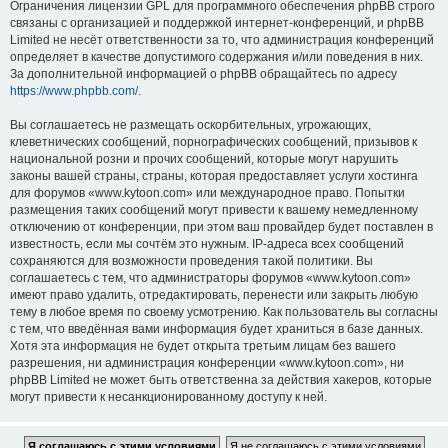
Ограничения лицензии GPL для программного обеспечения phpBB строго
связаны с организацией и поддержкой интернет-конференций, и phpBB
Limited не несёт ответственности за то, что администрация конференций
определяет в качестве допустимого содержания и/или поведения в них.
За дополнительной информацией о phpBB обращайтесь по адресу
https://www.phpbb.com/
.
Вы соглашаетесь не размещать оскорбительных, угрожающих,
клеветнических сообщений, порнографических сообщений, призывов к
национальной розни и прочих сообщений, которые могут нарушить
законы вашей страны, страны, которая предоставляет услуги хостинга
для форумов «www.kytoon.com» или международное право. Попытки
размещения таких сообщений могут привести к вашему немедленному
отключению от конференции, при этом ваш провайдер будет поставлен в
известность, если мы сочтём это нужным. IP-адреса всех сообщений
сохраняются для возможности проведения такой политики. Вы
соглашаетесь с тем, что администраторы форумов «www.kytoon.com»
имеют право удалить, отредактировать, перенести или закрыть любую
тему в любое время по своему усмотрению. Как пользователь вы согласны
с тем, что введённая вами информация будет храниться в базе данных.
Хотя эта информация не будет открыта третьим лицам без вашего
разрешения, ни администрация конференции «www.kytoon.com», ни
phpBB Limited не может быть ответственна за действия хакеров, которые
могут привести к несанкционированному доступу к ней.