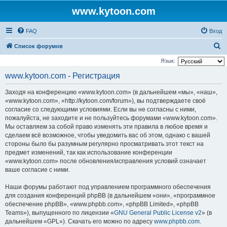
www.kytoon.com
FAQ
Вход
П
Список форумов
о
Язык:
и
www.kytoon.com - Регистрация
с
Заходя на конференцию «www.kytoon.com» (в дальнейшем «мы», «наш»,
к
«www.kytoon.com», «http://kytoon.com/forum»), вы подтверждаете своё
согласие со следующими условиями. Если вы не согласны с ними,
пожалуйста, не заходите и не пользуйтесь форумами «www.kytoon.com».
Мы оставляем за собой право изменять эти правила в любое время и
сделаем всё возможное, чтобы уведомить вас об этом, однако с вашей
стороны было бы разумным регулярно просматривать этот текст на
предмет изменений, так как использование конференции
«www.kytoon.com» после обновления/исправления условий означает
ваше согласие с ними.
Наши форумы работают под управлением программного обеспечения
для создания конференций phpBB (в дальнейшем «они», «программное
обеспечение phpBB», «www.phpbb.com», «phpBB Limited», «phpBB
Teams»), выпущенного по лицензии «
GNU General Public License v2
» (в
дальнейшем «GPL»). Скачать его можно по адресу
www.phpbb.com
.