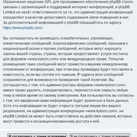
Ограничения лицензии GPL для программного обеспечения phpBB строго
связаны с организацией и поддержкой интернет-конференций, и phpBB
Limited не несёт ответственности за то, что администрация конференций
определяет в качестве допустимого содержания и/или поведения в них.
За дополнительной информацией о phpBB обращайтесь по адресу
https://www.phpbb.com/
.
Вы соглашаетесь не размещать оскорбительных, угрожающих,
клеветнических сообщений, порнографических сообщений, призывов к
национальной розни и прочих сообщений, которые могут нарушить
законы вашей страны, страны, которая предоставляет услуги хостинга
для форумов «www.kytoon.com» или международное право. Попытки
размещения таких сообщений могут привести к вашему немедленному
отключению от конференции, при этом ваш провайдер будет поставлен в
известность, если мы сочтём это нужным. IP-адреса всех сообщений
сохраняются для возможности проведения такой политики. Вы
соглашаетесь с тем, что администраторы форумов «www.kytoon.com»
имеют право удалить, отредактировать, перенести или закрыть любую
тему в любое время по своему усмотрению. Как пользователь вы согласны
с тем, что введённая вами информация будет храниться в базе данных.
Хотя эта информация не будет открыта третьим лицам без вашего
разрешения, ни администрация конференции «www.kytoon.com», ни
phpBB Limited не может быть ответственна за действия хакеров, которые
могут привести к несанкционированному доступу к ней.