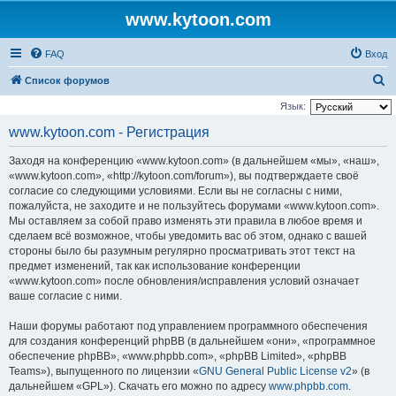
www.kytoon.com
FAQ
Вход
П
Список форумов
о
Язык:
и
www.kytoon.com - Регистрация
с
Заходя на конференцию «www.kytoon.com» (в дальнейшем «мы», «наш»,
к
«www.kytoon.com», «http://kytoon.com/forum»), вы подтверждаете своё
согласие со следующими условиями. Если вы не согласны с ними,
пожалуйста, не заходите и не пользуйтесь форумами «www.kytoon.com».
Мы оставляем за собой право изменять эти правила в любое время и
сделаем всё возможное, чтобы уведомить вас об этом, однако с вашей
стороны было бы разумным регулярно просматривать этот текст на
предмет изменений, так как использование конференции
«www.kytoon.com» после обновления/исправления условий означает
ваше согласие с ними.
Наши форумы работают под управлением программного обеспечения
для создания конференций phpBB (в дальнейшем «они», «программное
обеспечение phpBB», «www.phpbb.com», «phpBB Limited», «phpBB
Teams»), выпущенного по лицензии «
GNU General Public License v2
» (в
дальнейшем «GPL»). Скачать его можно по адресу
www.phpbb.com
.