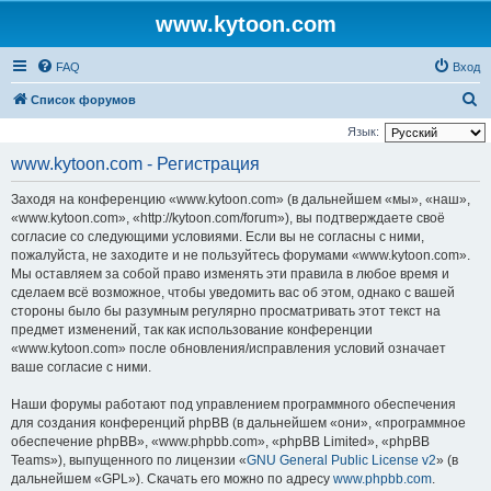
www.kytoon.com
FAQ
Вход
П
Список форумов
о
Язык:
и
www.kytoon.com - Регистрация
с
Заходя на конференцию «www.kytoon.com» (в дальнейшем «мы», «наш»,
к
«www.kytoon.com», «http://kytoon.com/forum»), вы подтверждаете своё
согласие со следующими условиями. Если вы не согласны с ними,
пожалуйста, не заходите и не пользуйтесь форумами «www.kytoon.com».
Мы оставляем за собой право изменять эти правила в любое время и
сделаем всё возможное, чтобы уведомить вас об этом, однако с вашей
стороны было бы разумным регулярно просматривать этот текст на
предмет изменений, так как использование конференции
«www.kytoon.com» после обновления/исправления условий означает
ваше согласие с ними.
Наши форумы работают под управлением программного обеспечения
для создания конференций phpBB (в дальнейшем «они», «программное
обеспечение phpBB», «www.phpbb.com», «phpBB Limited», «phpBB
Teams»), выпущенного по лицензии «
GNU General Public License v2
» (в
дальнейшем «GPL»). Скачать его можно по адресу
www.phpbb.com
.