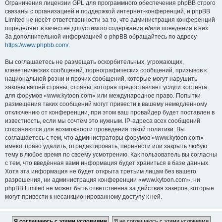
Ограничения лицензии GPL для программного обеспечения phpBB строго
связаны с организацией и поддержкой интернет-конференций, и phpBB
Limited не несёт ответственности за то, что администрация конференций
определяет в качестве допустимого содержания и/или поведения в них.
За дополнительной информацией о phpBB обращайтесь по адресу
https://www.phpbb.com/
.
Вы соглашаетесь не размещать оскорбительных, угрожающих,
клеветнических сообщений, порнографических сообщений, призывов к
национальной розни и прочих сообщений, которые могут нарушить
законы вашей страны, страны, которая предоставляет услуги хостинга
для форумов «www.kytoon.com» или международное право. Попытки
размещения таких сообщений могут привести к вашему немедленному
отключению от конференции, при этом ваш провайдер будет поставлен в
известность, если мы сочтём это нужным. IP-адреса всех сообщений
сохраняются для возможности проведения такой политики. Вы
соглашаетесь с тем, что администраторы форумов «www.kytoon.com»
имеют право удалить, отредактировать, перенести или закрыть любую
тему в любое время по своему усмотрению. Как пользователь вы согласны
с тем, что введённая вами информация будет храниться в базе данных.
Хотя эта информация не будет открыта третьим лицам без вашего
разрешения, ни администрация конференции «www.kytoon.com», ни
phpBB Limited не может быть ответственна за действия хакеров, которые
могут привести к несанкционированному доступу к ней.