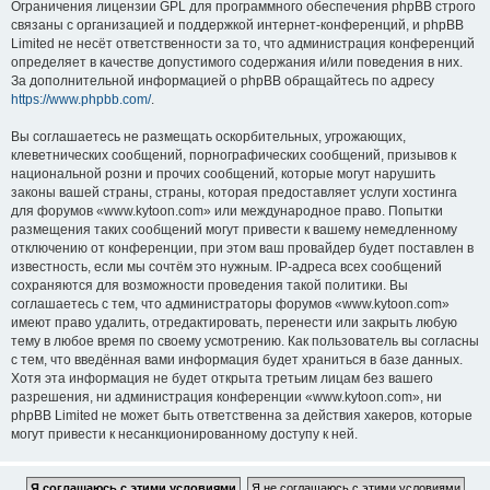
Ограничения лицензии GPL для программного обеспечения phpBB строго
связаны с организацией и поддержкой интернет-конференций, и phpBB
Limited не несёт ответственности за то, что администрация конференций
определяет в качестве допустимого содержания и/или поведения в них.
За дополнительной информацией о phpBB обращайтесь по адресу
https://www.phpbb.com/
.
Вы соглашаетесь не размещать оскорбительных, угрожающих,
клеветнических сообщений, порнографических сообщений, призывов к
национальной розни и прочих сообщений, которые могут нарушить
законы вашей страны, страны, которая предоставляет услуги хостинга
для форумов «www.kytoon.com» или международное право. Попытки
размещения таких сообщений могут привести к вашему немедленному
отключению от конференции, при этом ваш провайдер будет поставлен в
известность, если мы сочтём это нужным. IP-адреса всех сообщений
сохраняются для возможности проведения такой политики. Вы
соглашаетесь с тем, что администраторы форумов «www.kytoon.com»
имеют право удалить, отредактировать, перенести или закрыть любую
тему в любое время по своему усмотрению. Как пользователь вы согласны
с тем, что введённая вами информация будет храниться в базе данных.
Хотя эта информация не будет открыта третьим лицам без вашего
разрешения, ни администрация конференции «www.kytoon.com», ни
phpBB Limited не может быть ответственна за действия хакеров, которые
могут привести к несанкционированному доступу к ней.