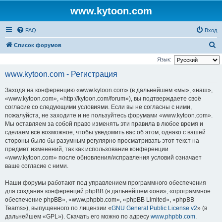
www.kytoon.com
FAQ
Вход
П
Список форумов
о
Язык:
и
www.kytoon.com - Регистрация
с
Заходя на конференцию «www.kytoon.com» (в дальнейшем «мы», «наш»,
к
«www.kytoon.com», «http://kytoon.com/forum»), вы подтверждаете своё
согласие со следующими условиями. Если вы не согласны с ними,
пожалуйста, не заходите и не пользуйтесь форумами «www.kytoon.com».
Мы оставляем за собой право изменять эти правила в любое время и
сделаем всё возможное, чтобы уведомить вас об этом, однако с вашей
стороны было бы разумным регулярно просматривать этот текст на
предмет изменений, так как использование конференции
«www.kytoon.com» после обновления/исправления условий означает
ваше согласие с ними.
Наши форумы работают под управлением программного обеспечения
для создания конференций phpBB (в дальнейшем «они», «программное
обеспечение phpBB», «www.phpbb.com», «phpBB Limited», «phpBB
Teams»), выпущенного по лицензии «
GNU General Public License v2
» (в
дальнейшем «GPL»). Скачать его можно по адресу
www.phpbb.com
.