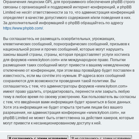
Ограничения лицензии GPL для программного обеспечения phpBB строго
связаны с организацией и поддержкой интернет-конференций, и phpBB
Limited не несёт ответственности за то, что администрация конференций
определяет в качестве допустимого содержания и/или поведения в них.
За дополнительной информацией о phpBB обращайтесь по адресу
https://www.phpbb.com/
.
Вы соглашаетесь не размещать оскорбительных, угрожающих,
клеветнических сообщений, порнографических сообщений, призывов к
национальной розни и прочих сообщений, которые могут нарушить
законы вашей страны, страны, которая предоставляет услуги хостинга
для форумов «www.kytoon.com» или международное право. Попытки
размещения таких сообщений могут привести к вашему немедленному
отключению от конференции, при этом ваш провайдер будет поставлен в
известность, если мы сочтём это нужным. IP-адреса всех сообщений
сохраняются для возможности проведения такой политики. Вы
соглашаетесь с тем, что администраторы форумов «www.kytoon.com»
имеют право удалить, отредактировать, перенести или закрыть любую
тему в любое время по своему усмотрению. Как пользователь вы согласны
с тем, что введённая вами информация будет храниться в базе данных.
Хотя эта информация не будет открыта третьим лицам без вашего
разрешения, ни администрация конференции «www.kytoon.com», ни
phpBB Limited не может быть ответственна за действия хакеров, которые
могут привести к несанкционированному доступу к ней.