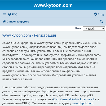
www.kytoon.com
FAQ
Вход
П
Список форумов
о
Язык:
и
www.kytoon.com - Регистрация
с
Заходя на конференцию «www.kytoon.com» (в дальнейшем «мы», «наш»,
к
«www.kytoon.com», «http://kytoon.com/forum»), вы подтверждаете своё
согласие со следующими условиями. Если вы не согласны с ними,
пожалуйста, не заходите и не пользуйтесь форумами «www.kytoon.com».
Мы оставляем за собой право изменять эти правила в любое время и
сделаем всё возможное, чтобы уведомить вас об этом, однако с вашей
стороны было бы разумным регулярно просматривать этот текст на
предмет изменений, так как использование конференции
«www.kytoon.com» после обновления/исправления условий означает
ваше согласие с ними.
Наши форумы работают под управлением программного обеспечения
для создания конференций phpBB (в дальнейшем «они», «программное
обеспечение phpBB», «www.phpbb.com», «phpBB Limited», «phpBB
Teams»), выпущенного по лицензии «
GNU General Public License v2
» (в
дальнейшем «GPL»). Скачать его можно по адресу
www.phpbb.com
.