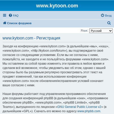
www.kytoon.com
FAQ
Вход
П
Список форумов
о
Язык:
и
www.kytoon.com - Регистрация
с
Заходя на конференцию «www.kytoon.com» (в дальнейшем «мы», «наш»,
к
«www.kytoon.com», «http://kytoon.com/forum»), вы подтверждаете своё
согласие со следующими условиями. Если вы не согласны с ними,
пожалуйста, не заходите и не пользуйтесь форумами «www.kytoon.com».
Мы оставляем за собой право изменять эти правила в любое время и
сделаем всё возможное, чтобы уведомить вас об этом, однако с вашей
стороны было бы разумным регулярно просматривать этот текст на
предмет изменений, так как использование конференции
«www.kytoon.com» после обновления/исправления условий означает
ваше согласие с ними.
Наши форумы работают под управлением программного обеспечения
для создания конференций phpBB (в дальнейшем «они», «программное
обеспечение phpBB», «www.phpbb.com», «phpBB Limited», «phpBB
Teams»), выпущенного по лицензии «
GNU General Public License v2
» (в
дальнейшем «GPL»). Скачать его можно по адресу
www.phpbb.com
.