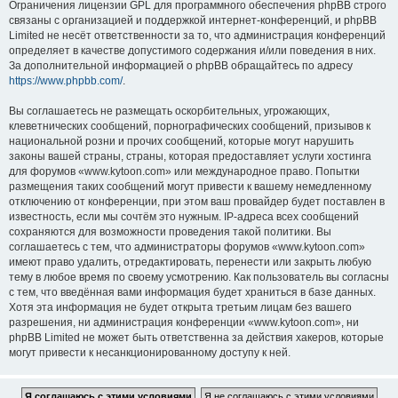
Ограничения лицензии GPL для программного обеспечения phpBB строго
связаны с организацией и поддержкой интернет-конференций, и phpBB
Limited не несёт ответственности за то, что администрация конференций
определяет в качестве допустимого содержания и/или поведения в них.
За дополнительной информацией о phpBB обращайтесь по адресу
https://www.phpbb.com/
.
Вы соглашаетесь не размещать оскорбительных, угрожающих,
клеветнических сообщений, порнографических сообщений, призывов к
национальной розни и прочих сообщений, которые могут нарушить
законы вашей страны, страны, которая предоставляет услуги хостинга
для форумов «www.kytoon.com» или международное право. Попытки
размещения таких сообщений могут привести к вашему немедленному
отключению от конференции, при этом ваш провайдер будет поставлен в
известность, если мы сочтём это нужным. IP-адреса всех сообщений
сохраняются для возможности проведения такой политики. Вы
соглашаетесь с тем, что администраторы форумов «www.kytoon.com»
имеют право удалить, отредактировать, перенести или закрыть любую
тему в любое время по своему усмотрению. Как пользователь вы согласны
с тем, что введённая вами информация будет храниться в базе данных.
Хотя эта информация не будет открыта третьим лицам без вашего
разрешения, ни администрация конференции «www.kytoon.com», ни
phpBB Limited не может быть ответственна за действия хакеров, которые
могут привести к несанкционированному доступу к ней.