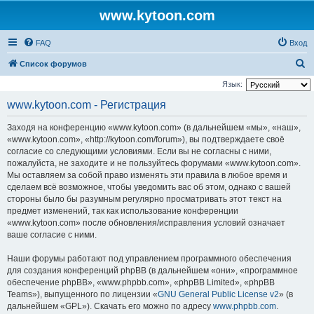
www.kytoon.com
FAQ
Вход
П
Список форумов
о
Язык:
и
www.kytoon.com - Регистрация
с
Заходя на конференцию «www.kytoon.com» (в дальнейшем «мы», «наш»,
к
«www.kytoon.com», «http://kytoon.com/forum»), вы подтверждаете своё
согласие со следующими условиями. Если вы не согласны с ними,
пожалуйста, не заходите и не пользуйтесь форумами «www.kytoon.com».
Мы оставляем за собой право изменять эти правила в любое время и
сделаем всё возможное, чтобы уведомить вас об этом, однако с вашей
стороны было бы разумным регулярно просматривать этот текст на
предмет изменений, так как использование конференции
«www.kytoon.com» после обновления/исправления условий означает
ваше согласие с ними.
Наши форумы работают под управлением программного обеспечения
для создания конференций phpBB (в дальнейшем «они», «программное
обеспечение phpBB», «www.phpbb.com», «phpBB Limited», «phpBB
Teams»), выпущенного по лицензии «
GNU General Public License v2
» (в
дальнейшем «GPL»). Скачать его можно по адресу
www.phpbb.com
.