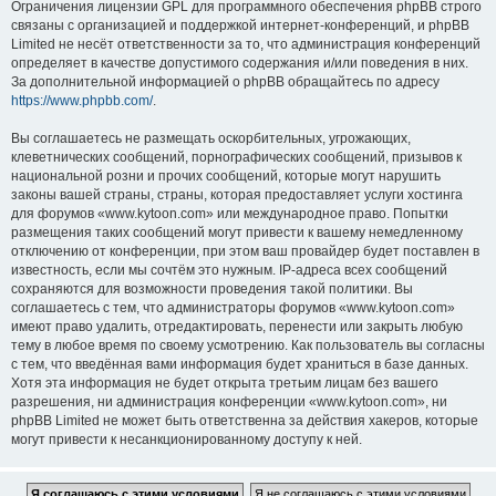
Ограничения лицензии GPL для программного обеспечения phpBB строго
связаны с организацией и поддержкой интернет-конференций, и phpBB
Limited не несёт ответственности за то, что администрация конференций
определяет в качестве допустимого содержания и/или поведения в них.
За дополнительной информацией о phpBB обращайтесь по адресу
https://www.phpbb.com/
.
Вы соглашаетесь не размещать оскорбительных, угрожающих,
клеветнических сообщений, порнографических сообщений, призывов к
национальной розни и прочих сообщений, которые могут нарушить
законы вашей страны, страны, которая предоставляет услуги хостинга
для форумов «www.kytoon.com» или международное право. Попытки
размещения таких сообщений могут привести к вашему немедленному
отключению от конференции, при этом ваш провайдер будет поставлен в
известность, если мы сочтём это нужным. IP-адреса всех сообщений
сохраняются для возможности проведения такой политики. Вы
соглашаетесь с тем, что администраторы форумов «www.kytoon.com»
имеют право удалить, отредактировать, перенести или закрыть любую
тему в любое время по своему усмотрению. Как пользователь вы согласны
с тем, что введённая вами информация будет храниться в базе данных.
Хотя эта информация не будет открыта третьим лицам без вашего
разрешения, ни администрация конференции «www.kytoon.com», ни
phpBB Limited не может быть ответственна за действия хакеров, которые
могут привести к несанкционированному доступу к ней.