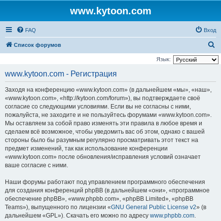
www.kytoon.com
FAQ
Вход
П
Список форумов
о
Язык:
и
www.kytoon.com - Регистрация
с
Заходя на конференцию «www.kytoon.com» (в дальнейшем «мы», «наш»,
к
«www.kytoon.com», «http://kytoon.com/forum»), вы подтверждаете своё
согласие со следующими условиями. Если вы не согласны с ними,
пожалуйста, не заходите и не пользуйтесь форумами «www.kytoon.com».
Мы оставляем за собой право изменять эти правила в любое время и
сделаем всё возможное, чтобы уведомить вас об этом, однако с вашей
стороны было бы разумным регулярно просматривать этот текст на
предмет изменений, так как использование конференции
«www.kytoon.com» после обновления/исправления условий означает
ваше согласие с ними.
Наши форумы работают под управлением программного обеспечения
для создания конференций phpBB (в дальнейшем «они», «программное
обеспечение phpBB», «www.phpbb.com», «phpBB Limited», «phpBB
Teams»), выпущенного по лицензии «
GNU General Public License v2
» (в
дальнейшем «GPL»). Скачать его можно по адресу
www.phpbb.com
.