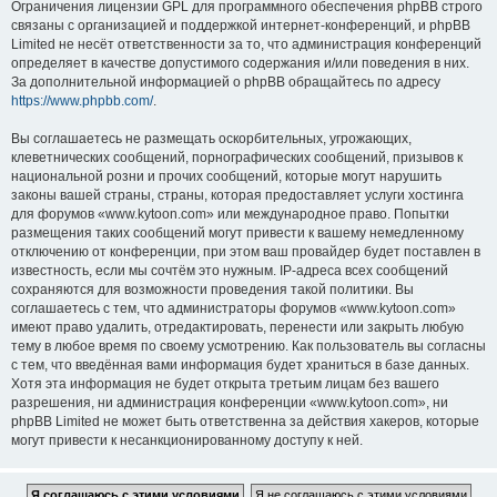
Ограничения лицензии GPL для программного обеспечения phpBB строго
связаны с организацией и поддержкой интернет-конференций, и phpBB
Limited не несёт ответственности за то, что администрация конференций
определяет в качестве допустимого содержания и/или поведения в них.
За дополнительной информацией о phpBB обращайтесь по адресу
https://www.phpbb.com/
.
Вы соглашаетесь не размещать оскорбительных, угрожающих,
клеветнических сообщений, порнографических сообщений, призывов к
национальной розни и прочих сообщений, которые могут нарушить
законы вашей страны, страны, которая предоставляет услуги хостинга
для форумов «www.kytoon.com» или международное право. Попытки
размещения таких сообщений могут привести к вашему немедленному
отключению от конференции, при этом ваш провайдер будет поставлен в
известность, если мы сочтём это нужным. IP-адреса всех сообщений
сохраняются для возможности проведения такой политики. Вы
соглашаетесь с тем, что администраторы форумов «www.kytoon.com»
имеют право удалить, отредактировать, перенести или закрыть любую
тему в любое время по своему усмотрению. Как пользователь вы согласны
с тем, что введённая вами информация будет храниться в базе данных.
Хотя эта информация не будет открыта третьим лицам без вашего
разрешения, ни администрация конференции «www.kytoon.com», ни
phpBB Limited не может быть ответственна за действия хакеров, которые
могут привести к несанкционированному доступу к ней.