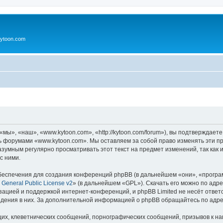
ytoon.com
ы», «наш», «www.kytoon.com», «http://kytoon.com/forum»), вы подтверждаете
сь форумами «www.kytoon.com». Мы оставляем за собой право изменять эти п
разумным регулярно просматривать этот текст на предмет изменений, так ка
с ними.
еспечения для создания конференций phpBB (в дальнейшем «они», «програ
General Public License v2
» (в дальнейшем «GPL»). Скачать его можно по адр
зацией и поддержкой интернет-конференций, и phpBB Limited не несёт ответ
ведения в них. За дополнительной информацией о phpBB обращайтесь по адр
их, клеветнических сообщений, порнографических сообщений, призывов к на