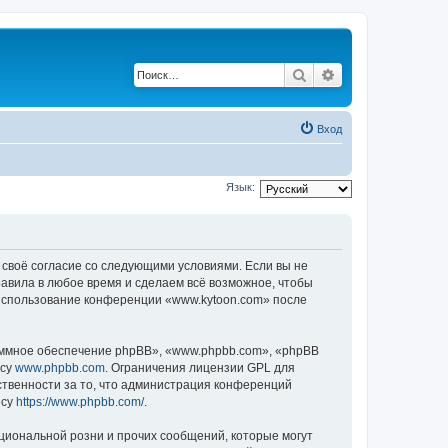
Поиск
Расширенный по
Вход
Язык:
 своё согласие со следующими условиями. Если вы не
равила в любое время и сделаем всё возможное, чтобы
к использование конференции «www.kytoon.com» после
ммное обеспечение phpBB», «www.phpbb.com», «phpBB
есу
www.phpbb.com
. Ограничения лицензии GPL для
ственности за то, что администрация конференций
есу
https://www.phpbb.com/
.
циональной розни и прочих сообщений, которые могут