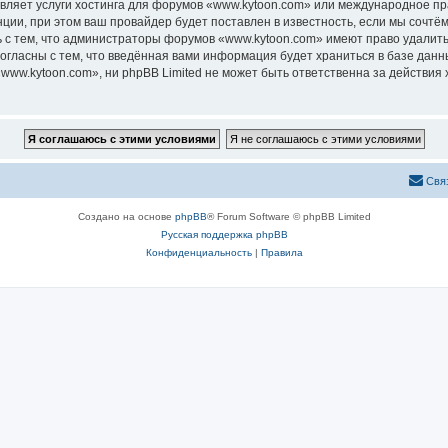
авляет услуги хостинга для форумов «www.kytoon.com» или международное п
ии, при этом ваш провайдер будет поставлен в известность, если мы сочтём
 с тем, что администраторы форумов «www.kytoon.com» имеют право удалить,
согласны с тем, что введённая вами информация будет храниться в базе дан
ww.kytoon.com», ни phpBB Limited не может быть ответственна за действия 
Свя
Создано на основе
phpBB
® Forum Software © phpBB Limited
Русская поддержка phpBB
Конфиденциальность
|
Правила