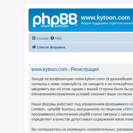
www.kytoon.com
Форум поддержки скриптов www.k
Ссылки
FAQ
Список форумов
www.kytoon.com - Регистрация
Заходя на конференцию «www.kytoon.com» (в дальнейшем «м
согласны с ними, пожалуйста, не заходите и не пользуйте
уведомить вас об этом, однако с вашей стороны было бы 
обновления/исправления условий означает ваше согласие 
Наши форумы работают под управлением программного об
Limited», «phpBB Teams»), выпущенного по лицензии «
GNU 
программного обеспечения phpBB строго связаны с органи
определяет в качестве допустимого содержания и/или по
Вы соглашаетесь не размещать оскорбительных, угрожающ