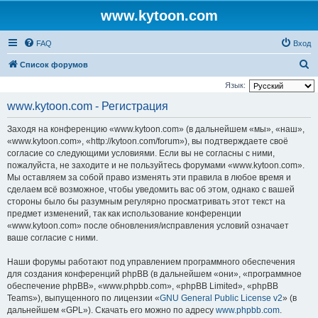
www.kytoon.com
FAQ
Вход
П
Список форумов
о
Язык:
и
www.kytoon.com - Регистрация
с
Заходя на конференцию «www.kytoon.com» (в дальнейшем «мы», «наш»,
к
«www.kytoon.com», «http://kytoon.com/forum»), вы подтверждаете своё
согласие со следующими условиями. Если вы не согласны с ними,
пожалуйста, не заходите и не пользуйтесь форумами «www.kytoon.com».
Мы оставляем за собой право изменять эти правила в любое время и
сделаем всё возможное, чтобы уведомить вас об этом, однако с вашей
стороны было бы разумным регулярно просматривать этот текст на
предмет изменений, так как использование конференции
«www.kytoon.com» после обновления/исправления условий означает
ваше согласие с ними.
Наши форумы работают под управлением программного обеспечения
для создания конференций phpBB (в дальнейшем «они», «программное
обеспечение phpBB», «www.phpbb.com», «phpBB Limited», «phpBB
Teams»), выпущенного по лицензии «
GNU General Public License v2
» (в
дальнейшем «GPL»). Скачать его можно по адресу
www.phpbb.com
.