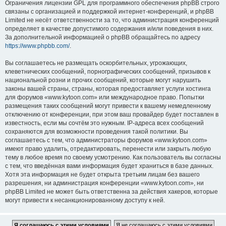
Ограничения лицензии GPL для программного обеспечения phpBB строго
связаны с организацией и поддержкой интернет-конференций, и phpBB
Limited не несёт ответственности за то, что администрация конференций
определяет в качестве допустимого содержания и/или поведения в них.
За дополнительной информацией о phpBB обращайтесь по адресу
https://www.phpbb.com/
.
Вы соглашаетесь не размещать оскорбительных, угрожающих,
клеветнических сообщений, порнографических сообщений, призывов к
национальной розни и прочих сообщений, которые могут нарушить
законы вашей страны, страны, которая предоставляет услуги хостинга
для форумов «www.kytoon.com» или международное право. Попытки
размещения таких сообщений могут привести к вашему немедленному
отключению от конференции, при этом ваш провайдер будет поставлен в
известность, если мы сочтём это нужным. IP-адреса всех сообщений
сохраняются для возможности проведения такой политики. Вы
соглашаетесь с тем, что администраторы форумов «www.kytoon.com»
имеют право удалить, отредактировать, перенести или закрыть любую
тему в любое время по своему усмотрению. Как пользователь вы согласны
с тем, что введённая вами информация будет храниться в базе данных.
Хотя эта информация не будет открыта третьим лицам без вашего
разрешения, ни администрация конференции «www.kytoon.com», ни
phpBB Limited не может быть ответственна за действия хакеров, которые
могут привести к несанкционированному доступу к ней.