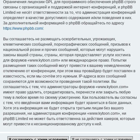
Ограничения лицензии GPL для программного обеспечения phpBB строго
связаны с организацией и поддержкой интернет-конференций, и phpBB
Limited не несёт ответственности за то, что администрация конференций
определяет в качестве допустимого содержания и/или поведения в них.
За дополнительной информацией о phpBB обращайтесь по адресу
https://www.phpbb.com/
.
Вы соглашаетесь не размещать оскорбительных, угрожающих,
клеветнических сообщений, порнографических сообщений, призывов к
национальной розни и прочих сообщений, которые могут нарушить
законы вашей страны, страны, которая предоставляет услуги хостинга
для форумов «www.kytoon.com» или международное право. Попытки
размещения таких сообщений могут привести к вашему немедленному
отключению от конференции, при этом ваш провайдер будет поставлен в
известность, если мы сочтём это нужным. IP-адреса всех сообщений
сохраняются для возможности проведения такой политики. Вы
соглашаетесь с тем, что администраторы форумов «www.kytoon.com»
имеют право удалить, отредактировать, перенести или закрыть любую
тему в любое время по своему усмотрению. Как пользователь вы согласны
с тем, что введённая вами информация будет храниться в базе данных.
Хотя эта информация не будет открыта третьим лицам без вашего
разрешения, ни администрация конференции «www.kytoon.com», ни
phpBB Limited не может быть ответственна за действия хакеров, которые
могут привести к несанкционированному доступу к ней.