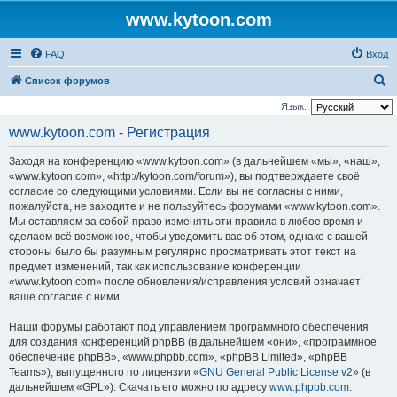
www.kytoon.com
FAQ
Вход
П
Список форумов
о
Язык:
и
www.kytoon.com - Регистрация
с
Заходя на конференцию «www.kytoon.com» (в дальнейшем «мы», «наш»,
к
«www.kytoon.com», «http://kytoon.com/forum»), вы подтверждаете своё
согласие со следующими условиями. Если вы не согласны с ними,
пожалуйста, не заходите и не пользуйтесь форумами «www.kytoon.com».
Мы оставляем за собой право изменять эти правила в любое время и
сделаем всё возможное, чтобы уведомить вас об этом, однако с вашей
стороны было бы разумным регулярно просматривать этот текст на
предмет изменений, так как использование конференции
«www.kytoon.com» после обновления/исправления условий означает
ваше согласие с ними.
Наши форумы работают под управлением программного обеспечения
для создания конференций phpBB (в дальнейшем «они», «программное
обеспечение phpBB», «www.phpbb.com», «phpBB Limited», «phpBB
Teams»), выпущенного по лицензии «
GNU General Public License v2
» (в
дальнейшем «GPL»). Скачать его можно по адресу
www.phpbb.com
.