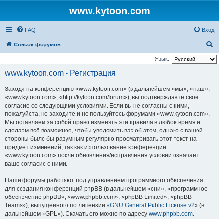
www.kytoon.com
FAQ
Вход
П
Список форумов
о
Язык:
и
www.kytoon.com - Регистрация
с
Заходя на конференцию «www.kytoon.com» (в дальнейшем «мы», «наш»,
к
«www.kytoon.com», «http://kytoon.com/forum»), вы подтверждаете своё
согласие со следующими условиями. Если вы не согласны с ними,
пожалуйста, не заходите и не пользуйтесь форумами «www.kytoon.com».
Мы оставляем за собой право изменять эти правила в любое время и
сделаем всё возможное, чтобы уведомить вас об этом, однако с вашей
стороны было бы разумным регулярно просматривать этот текст на
предмет изменений, так как использование конференции
«www.kytoon.com» после обновления/исправления условий означает
ваше согласие с ними.
Наши форумы работают под управлением программного обеспечения
для создания конференций phpBB (в дальнейшем «они», «программное
обеспечение phpBB», «www.phpbb.com», «phpBB Limited», «phpBB
Teams»), выпущенного по лицензии «
GNU General Public License v2
» (в
дальнейшем «GPL»). Скачать его можно по адресу
www.phpbb.com
.