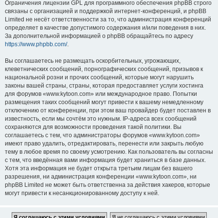
Ограничения лицензии GPL для программного обеспечения phpBB строго
связаны с организацией и поддержкой интернет-конференций, и phpBB
Limited не несёт ответственности за то, что администрация конференций
определяет в качестве допустимого содержания и/или поведения в них.
За дополнительной информацией о phpBB обращайтесь по адресу
https://www.phpbb.com/
.
Вы соглашаетесь не размещать оскорбительных, угрожающих,
клеветнических сообщений, порнографических сообщений, призывов к
национальной розни и прочих сообщений, которые могут нарушить
законы вашей страны, страны, которая предоставляет услуги хостинга
для форумов «www.kytoon.com» или международное право. Попытки
размещения таких сообщений могут привести к вашему немедленному
отключению от конференции, при этом ваш провайдер будет поставлен в
известность, если мы сочтём это нужным. IP-адреса всех сообщений
сохраняются для возможности проведения такой политики. Вы
соглашаетесь с тем, что администраторы форумов «www.kytoon.com»
имеют право удалить, отредактировать, перенести или закрыть любую
тему в любое время по своему усмотрению. Как пользователь вы согласны
с тем, что введённая вами информация будет храниться в базе данных.
Хотя эта информация не будет открыта третьим лицам без вашего
разрешения, ни администрация конференции «www.kytoon.com», ни
phpBB Limited не может быть ответственна за действия хакеров, которые
могут привести к несанкционированному доступу к ней.