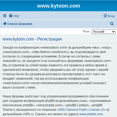
www.kytoon.com
FAQ
Вход
П
Список форумов
о
Язык:
и
www.kytoon.com - Регистрация
с
Заходя на конференцию «www.kytoon.com» (в дальнейшем «мы», «наш»,
к
«www.kytoon.com», «http://kytoon.com/forum»), вы подтверждаете своё
согласие со следующими условиями. Если вы не согласны с ними,
пожалуйста, не заходите и не пользуйтесь форумами «www.kytoon.com».
Мы оставляем за собой право изменять эти правила в любое время и
сделаем всё возможное, чтобы уведомить вас об этом, однако с вашей
стороны было бы разумным регулярно просматривать этот текст на
предмет изменений, так как использование конференции
«www.kytoon.com» после обновления/исправления условий означает
ваше согласие с ними.
Наши форумы работают под управлением программного обеспечения
для создания конференций phpBB (в дальнейшем «они», «программное
обеспечение phpBB», «www.phpbb.com», «phpBB Limited», «phpBB
Teams»), выпущенного по лицензии «
GNU General Public License v2
» (в
дальнейшем «GPL»). Скачать его можно по адресу
www.phpbb.com
.