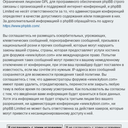
Ограничения лицензии GPL для программного обеспечения phpBB строго
связаны с организацией и поддержкой интернет-конференций, и phpBB
Limited не несёт ответственности за то, что администрация конференций
определяет в качестве допустимого содержания и/или поведения в них.
За дополнительной информацией о phpBB обращайтесь по адресу
https://www.phpbb.com/
.
Вы соглашаетесь не размещать оскорбительных, угрожающих,
клеветнических сообщений, порнографических сообщений, призывов к
национальной розни и прочих сообщений, которые могут нарушить
законы вашей страны, страны, которая предоставляет услуги хостинга
для форумов «www.kytoon.com» или международное право. Попытки
размещения таких сообщений могут привести к вашему немедленному
отключению от конференции, при этом ваш провайдер будет поставлен в
известность, если мы сочтём это нужным. IP-адреса всех сообщений
сохраняются для возможности проведения такой политики. Вы
соглашаетесь с тем, что администраторы форумов «www.kytoon.com»
имеют право удалить, отредактировать, перенести или закрыть любую
тему в любое время по своему усмотрению. Как пользователь вы согласны
с тем, что введённая вами информация будет храниться в базе данных.
Хотя эта информация не будет открыта третьим лицам без вашего
разрешения, ни администрация конференции «www.kytoon.com», ни
phpBB Limited не может быть ответственна за действия хакеров, которые
могут привести к несанкционированному доступу к ней.