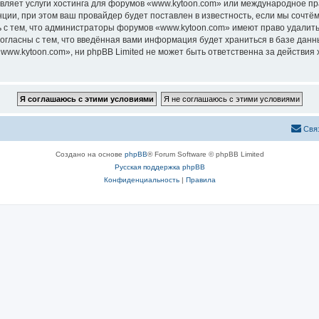
авляет услуги хостинга для форумов «www.kytoon.com» или международное п
ии, при этом ваш провайдер будет поставлен в известность, если мы сочтём
 с тем, что администраторы форумов «www.kytoon.com» имеют право удалить,
согласны с тем, что введённая вами информация будет храниться в базе дан
ww.kytoon.com», ни phpBB Limited не может быть ответственна за действия 
Свя
Создано на основе
phpBB
® Forum Software © phpBB Limited
Русская поддержка phpBB
Конфиденциальность
|
Правила