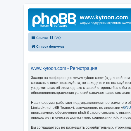
www.kytoon.com
Форум поддержки скриптов www.k
Ссылки
FAQ
Список форумов
www.kytoon.com - Регистрация
Заходя на конференцию «www.kytoon.com» (в дальнейшем «м
согласны с ними, пожалуйста, не заходите и не пользуйте
уведомить вас об этом, однако с вашей стороны было бы 
обновления/исправления условий означает ваше согласие 
Наши форумы работают под управлением программного об
Limited», «phpBB Teams»), выпущенного по лицензии «
GNU 
программного обеспечения phpBB строго связаны с органи
определяет в качестве допустимого содержания и/или по
Вы соглашаетесь не размещать оскорбительных, угрожающ