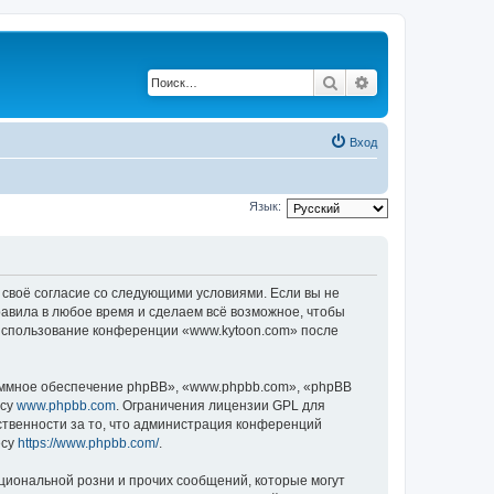
Поиск
Расширенный по
Вход
Язык:
 своё согласие со следующими условиями. Если вы не
равила в любое время и сделаем всё возможное, чтобы
к использование конференции «www.kytoon.com» после
ммное обеспечение phpBB», «www.phpbb.com», «phpBB
есу
www.phpbb.com
. Ограничения лицензии GPL для
ственности за то, что администрация конференций
есу
https://www.phpbb.com/
.
циональной розни и прочих сообщений, которые могут