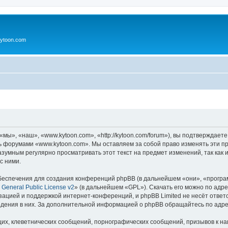
ytoon.com
ы», «наш», «www.kytoon.com», «http://kytoon.com/forum»), вы подтверждаете
сь форумами «www.kytoon.com». Мы оставляем за собой право изменять эти п
разумным регулярно просматривать этот текст на предмет изменений, так ка
с ними.
еспечения для создания конференций phpBB (в дальнейшем «они», «програ
General Public License v2
» (в дальнейшем «GPL»). Скачать его можно по адр
зацией и поддержкой интернет-конференций, и phpBB Limited не несёт ответ
ведения в них. За дополнительной информацией о phpBB обращайтесь по адр
их, клеветнических сообщений, порнографических сообщений, призывов к на