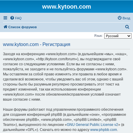
www.kytoon.com
FAQ
Вход
П
Список форумов
о
Язык:
и
www.kytoon.com - Регистрация
с
Заходя на конференцию «www.kytoon.com» (в дальнейшем «мы», «наш»,
к
«www.kytoon.com», «http://kytoon.com/forum»), вы подтверждаете своё
согласие со следующими условиями. Если вы не согласны с ними,
пожалуйста, не заходите и не пользуйтесь форумами «www.kytoon.com».
Мы оставляем за собой право изменять эти правила в любое время и
сделаем всё возможное, чтобы уведомить вас об этом, однако с вашей
стороны было бы разумным регулярно просматривать этот текст на
предмет изменений, так как использование конференции
«www.kytoon.com» после обновления/исправления условий означает
ваше согласие с ними.
Наши форумы работают под управлением программного обеспечения
для создания конференций phpBB (в дальнейшем «они», «программное
обеспечение phpBB», «www.phpbb.com», «phpBB Limited», «phpBB
Teams»), выпущенного по лицензии «
GNU General Public License v2
» (в
дальнейшем «GPL»). Скачать его можно по адресу
www.phpbb.com
.