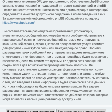
Ограничения лицензии GPL для программного обеспечения phpBB строго
связаны с организацией и поддержкой интернет-конференций, и phpBB
Limited не несёт ответственности за то, что администрация конференций
определяет в качестве допустимого содержания и/или поведения в них.
За дополнительной информацией о phpBB обращайтесь по адресу
https://www.phpbb.com/
.
Вы соглашаетесь не размещать оскорбительных, угрожающих,
клеветнических сообщений, порнографических сообщений, призывов к
национальной розни и прочих сообщений, которые могут нарушить
законы вашей страны, страны, которая предоставляет услуги хостинга
для форумов «www.kytoon.com» или международное право. Попытки
размещения таких сообщений могут привести к вашему немедленному
отключению от конференции, при этом ваш провайдер будет поставлен в
известность, если мы сочтём это нужным. IP-адреса всех сообщений
сохраняются для возможности проведения такой политики. Вы
соглашаетесь с тем, что администраторы форумов «www.kytoon.com»
имеют право удалить, отредактировать, перенести или закрыть любую
тему в любое время по своему усмотрению. Как пользователь вы согласны
с тем, что введённая вами информация будет храниться в базе данных.
Хотя эта информация не будет открыта третьим лицам без вашего
разрешения, ни администрация конференции «www.kytoon.com», ни
phpBB Limited не может быть ответственна за действия хакеров, которые
могут привести к несанкционированному доступу к ней.