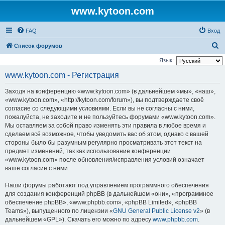
www.kytoon.com
FAQ
Вход
П
Список форумов
о
Язык:
и
www.kytoon.com - Регистрация
с
Заходя на конференцию «www.kytoon.com» (в дальнейшем «мы», «наш»,
к
«www.kytoon.com», «http://kytoon.com/forum»), вы подтверждаете своё
согласие со следующими условиями. Если вы не согласны с ними,
пожалуйста, не заходите и не пользуйтесь форумами «www.kytoon.com».
Мы оставляем за собой право изменять эти правила в любое время и
сделаем всё возможное, чтобы уведомить вас об этом, однако с вашей
стороны было бы разумным регулярно просматривать этот текст на
предмет изменений, так как использование конференции
«www.kytoon.com» после обновления/исправления условий означает
ваше согласие с ними.
Наши форумы работают под управлением программного обеспечения
для создания конференций phpBB (в дальнейшем «они», «программное
обеспечение phpBB», «www.phpbb.com», «phpBB Limited», «phpBB
Teams»), выпущенного по лицензии «
GNU General Public License v2
» (в
дальнейшем «GPL»). Скачать его можно по адресу
www.phpbb.com
.