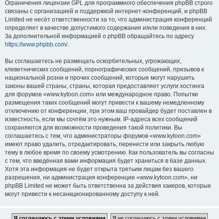
Ограничения лицензии GPL для программного обеспечения phpBB строго
связаны с организацией и поддержкой интернет-конференций, и phpBB
Limited не несёт ответственности за то, что администрация конференций
определяет в качестве допустимого содержания и/или поведения в них.
За дополнительной информацией о phpBB обращайтесь по адресу
https://www.phpbb.com/
.
Вы соглашаетесь не размещать оскорбительных, угрожающих,
клеветнических сообщений, порнографических сообщений, призывов к
национальной розни и прочих сообщений, которые могут нарушить
законы вашей страны, страны, которая предоставляет услуги хостинга
для форумов «www.kytoon.com» или международное право. Попытки
размещения таких сообщений могут привести к вашему немедленному
отключению от конференции, при этом ваш провайдер будет поставлен в
известность, если мы сочтём это нужным. IP-адреса всех сообщений
сохраняются для возможности проведения такой политики. Вы
соглашаетесь с тем, что администраторы форумов «www.kytoon.com»
имеют право удалить, отредактировать, перенести или закрыть любую
тему в любое время по своему усмотрению. Как пользователь вы согласны
с тем, что введённая вами информация будет храниться в базе данных.
Хотя эта информация не будет открыта третьим лицам без вашего
разрешения, ни администрация конференции «www.kytoon.com», ни
phpBB Limited не может быть ответственна за действия хакеров, которые
могут привести к несанкционированному доступу к ней.