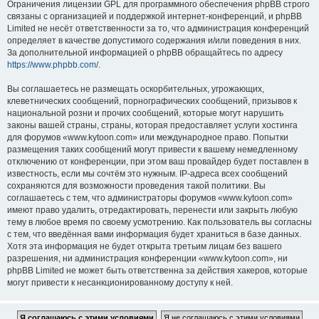
Ограничения лицензии GPL для программного обеспечения phpBB строго
связаны с организацией и поддержкой интернет-конференций, и phpBB
Limited не несёт ответственности за то, что администрация конференций
определяет в качестве допустимого содержания и/или поведения в них.
За дополнительной информацией о phpBB обращайтесь по адресу
https://www.phpbb.com/
.
Вы соглашаетесь не размещать оскорбительных, угрожающих,
клеветнических сообщений, порнографических сообщений, призывов к
национальной розни и прочих сообщений, которые могут нарушить
законы вашей страны, страны, которая предоставляет услуги хостинга
для форумов «www.kytoon.com» или международное право. Попытки
размещения таких сообщений могут привести к вашему немедленному
отключению от конференции, при этом ваш провайдер будет поставлен в
известность, если мы сочтём это нужным. IP-адреса всех сообщений
сохраняются для возможности проведения такой политики. Вы
соглашаетесь с тем, что администраторы форумов «www.kytoon.com»
имеют право удалить, отредактировать, перенести или закрыть любую
тему в любое время по своему усмотрению. Как пользователь вы согласны
с тем, что введённая вами информация будет храниться в базе данных.
Хотя эта информация не будет открыта третьим лицам без вашего
разрешения, ни администрация конференции «www.kytoon.com», ни
phpBB Limited не может быть ответственна за действия хакеров, которые
могут привести к несанкционированному доступу к ней.