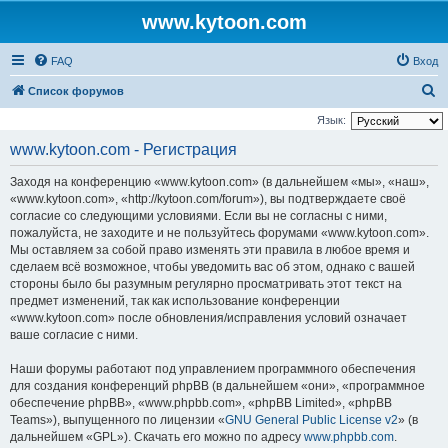
www.kytoon.com
FAQ
Вход
П
Список форумов
о
Язык:
и
www.kytoon.com - Регистрация
с
Заходя на конференцию «www.kytoon.com» (в дальнейшем «мы», «наш»,
к
«www.kytoon.com», «http://kytoon.com/forum»), вы подтверждаете своё
согласие со следующими условиями. Если вы не согласны с ними,
пожалуйста, не заходите и не пользуйтесь форумами «www.kytoon.com».
Мы оставляем за собой право изменять эти правила в любое время и
сделаем всё возможное, чтобы уведомить вас об этом, однако с вашей
стороны было бы разумным регулярно просматривать этот текст на
предмет изменений, так как использование конференции
«www.kytoon.com» после обновления/исправления условий означает
ваше согласие с ними.
Наши форумы работают под управлением программного обеспечения
для создания конференций phpBB (в дальнейшем «они», «программное
обеспечение phpBB», «www.phpbb.com», «phpBB Limited», «phpBB
Teams»), выпущенного по лицензии «
GNU General Public License v2
» (в
дальнейшем «GPL»). Скачать его можно по адресу
www.phpbb.com
.