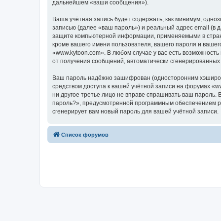
дальнейшем «ваши сообщения»).
Ваша учётная запись будет содержать, как минимум, одн
записью (далее «ваш пароль») и реальный адрес email (в
защите компьютерной информации, применяемыми в стране
кроме вашего имени пользователя, вашего пароля и вашего
«www.kytoon.com». В любом случае у вас есть возможность
от получения сообщений, автоматически сгенерированны
Ваш пароль надёжно зашифрован (односторонним хэширован
средством доступа к вашей учётной записи на форумах «www
ни другое третье лицо не вправе спрашивать ваш пароль. 
пароль?», предусмотренной программным обеспечением ph
сгенерирует вам новый пароль для вашей учётной записи.
Список форумов