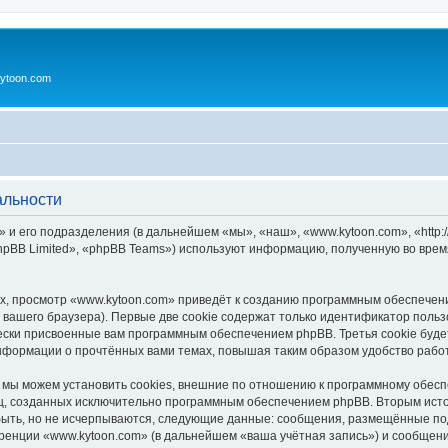
ytoon.com
альности
 и его подразделения (в дальнейшем «мы», «наш», «www.kytoon.com», «http:/
pBB Limited», «phpBB Teams») используют информацию, полученную во врем
, просмотр «www.kytoon.com» приведёт к созданию программным обеспечен
вашего браузера). Первые две cookie содержат только идентификатор польз
чески присвоенные вам программным обеспечением phpBB. Третья cookie буд
информации о прочтённых вами темах, повышая таким образом удобство рабо
мы можем установить cookies, внешние по отношению к программному обеспе
иц, созданных исключительно программным обеспечением phpBB. Вторым ис
быть, но не исчерпываются, следующие данные: сообщения, размещённые по
ренции «www.kytoon.com» (в дальнейшем «ваша учётная запись») и сообщени