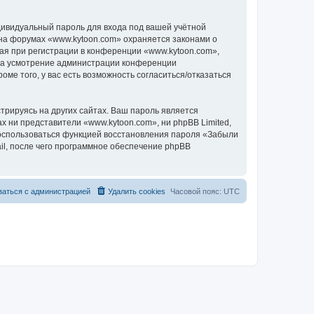
дивидуальный пароль для входа под вашей учётной
 на форумах «www.kytoon.com» охраняется законами о
я при регистрации в конференции «www.kytoon.com»,
, на усмотрение администрации конференции
ме того, у вас есть возможность согласиться/отказаться
рируясь на других сайтах. Ваш пароль является
ах ни представители «www.kytoon.com», ни phpBB Limited,
 воспользоваться функцией восстановления пароля «Забыли
l, после чего программное обеспечение phpBB
заться с администрацией
Удалить cookies
Часовой пояс:
UTC