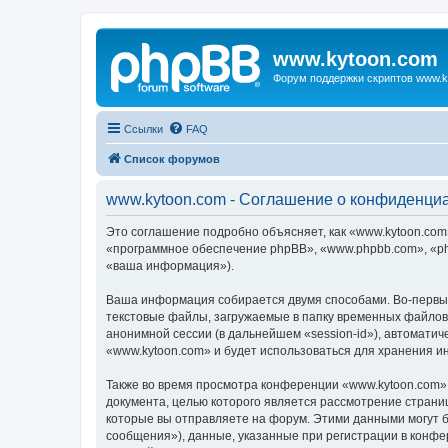
www.kytoon.com
Форум поддержки скриптов www.k
Ссылки
FAQ
Список форумов
www.kytoon.com - Соглашение о конфиденци
Это соглашение подробно объясняет, как «www.kytoon.com»
«программное обеспечение phpBB», «www.phpbb.com», «ph
«ваша информация»).
Ваша информация собирается двумя способами. Во-первых
текстовые файлы, загружаемые в папку временных файлов 
анонимной сессии (в дальнейшем «session-id»), автомати
«www.kytoon.com» и будет использоваться для хранения 
Также во время просмотра конференции «www.kytoon.com» 
документа, целью которого является рассмотрение стран
которые вы отправляете на форум. Этими данными могут 
сообщения»), данные, указанные при регистрации в конфе