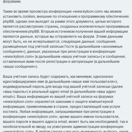
форумами.
Также во время просмотра конференции «www.kytoon.com» мы можем
установить cookies, внешние по отношению к программному обеспечению
phpBB, однако они выходят за рамки этого документа, целью которого
является рассмотрение страниц, созданных исключительно программным
обеспечением phpBB. Вторым источником получения вашей информации
являются данные, которые вы отправляете на форум. Этими данными
могут быть, но не исчерпываются, следующие данные: сообщения,
размещённые под учётной записью Гостя (в дальнейшем «анонимные
сообщения»), данные, указанные при регистрации в конференции
«www.kytoon.com» (в дальнейшем «ваша учётная запись») и сообщения,
оставленные вами после регистрации и авторизации (в дальнейшем
«ваши сообщения»).
Ваша учётная запись будет содержать, как минимум, однозначно
идентифицируемое имя (в дальнейшем «ваше имя пользователя»),
индивидуальный пароль для входа под вашей учётной записью (далее
«ваш пароль») и реальный адрес email (в дальнейшем «ваш адрес
email»). Ваша информация из вашей учётной записи на форумах
«www.kytoon.com» охраняется законами о защите компьютерной
информации, применяемыми в стране, предоставляющей нам услуги
хостинга. Любая информация, запрашиваемая при регистрации в
конференции «www.kytoon.com», кроме вашего имени пользователя,
вашего пароля и вашего адреса email, может быть как необходимой, так и
необязательной ко вводу, на усмотрение администрации конференции
«www.kytoon.com». В любом случае у вас есть возможность выбрать, какая