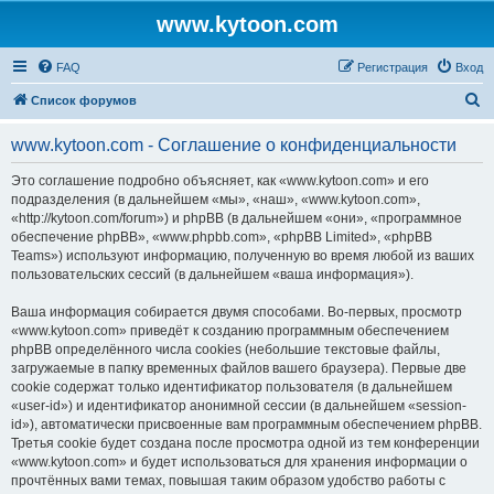
www.kytoon.com
FAQ
Регистрация
Вход
П
Список форумов
о
www.kytoon.com - Соглашение о конфиденциальности
и
с
Это соглашение подробно объясняет, как «www.kytoon.com» и его
подразделения (в дальнейшем «мы», «наш», «www.kytoon.com»,
к
«http://kytoon.com/forum») и phpBB (в дальнейшем «они», «программное
обеспечение phpBB», «www.phpbb.com», «phpBB Limited», «phpBB
Teams») используют информацию, полученную во время любой из ваших
пользовательских сессий (в дальнейшем «ваша информация»).
Ваша информация собирается двумя способами. Во-первых, просмотр
«www.kytoon.com» приведёт к созданию программным обеспечением
phpBB определённого числа cookies (небольшие текстовые файлы,
загружаемые в папку временных файлов вашего браузера). Первые две
cookie содержат только идентификатор пользователя (в дальнейшем
«user-id») и идентификатор анонимной сессии (в дальнейшем «session-
id»), автоматически присвоенные вам программным обеспечением phpBB.
Третья cookie будет создана после просмотра одной из тем конференции
«www.kytoon.com» и будет использоваться для хранения информации о
прочтённых вами темах, повышая таким образом удобство работы с