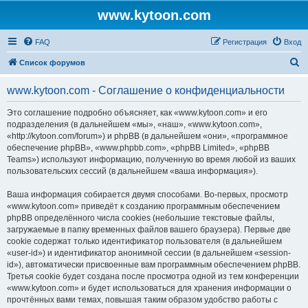
www.kytoon.com
FAQ
Регистрация
Вход
П
Список форумов
о
www.kytoon.com - Соглашение о конфиденциальности
и
с
Это соглашение подробно объясняет, как «www.kytoon.com» и его
подразделения (в дальнейшем «мы», «наш», «www.kytoon.com»,
к
«http://kytoon.com/forum») и phpBB (в дальнейшем «они», «программное
обеспечение phpBB», «www.phpbb.com», «phpBB Limited», «phpBB
Teams») используют информацию, полученную во время любой из ваших
пользовательских сессий (в дальнейшем «ваша информация»).
Ваша информация собирается двумя способами. Во-первых, просмотр
«www.kytoon.com» приведёт к созданию программным обеспечением
phpBB определённого числа cookies (небольшие текстовые файлы,
загружаемые в папку временных файлов вашего браузера). Первые две
cookie содержат только идентификатор пользователя (в дальнейшем
«user-id») и идентификатор анонимной сессии (в дальнейшем «session-
id»), автоматически присвоенные вам программным обеспечением phpBB.
Третья cookie будет создана после просмотра одной из тем конференции
«www.kytoon.com» и будет использоваться для хранения информации о
прочтённых вами темах, повышая таким образом удобство работы с