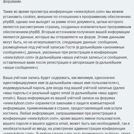
форумами.
Также во время просмотра конференции «www.kytoon.com» мы можем
установить cookies, внешние по отношению к программному обеспечению
phpBB, однако они выходят за рамки этого документа, целью которого
является рассмотрение страниц, созданных исключительно программным
обеспечением phpBB. Вторым источником получения вашей информации
являются данные, которые вы отправляете на форум. Этими данными
могут быть, но не исчерпываются, следующие данные: сообщения,
размещённые под учётной записью Гостя (в дальнейшем «анонимные
сообщения»), данные, указанные при регистрации в конференции
«www.kytoon.com» (в дальнейшем «ваша учётная запись») и сообщения,
оставленные вами после регистрации и авторизации (в дальнейшем
«ваши сообщения»).
Ваша учётная запись будет содержать, как минимум, однозначно
идентифицируемое имя (в дальнейшем «ваше имя пользователя»),
индивидуальный пароль для входа под вашей учётной записью (далее
«ваш пароль») и реальный адрес email (в дальнейшем «ваш адрес
email»). Ваша информация из вашей учётной записи на форумах
«www.kytoon.com» охраняется законами о защите компьютерной
информации, применяемыми в стране, предоставляющей нам услуги
хостинга. Любая информация, запрашиваемая при регистрации в
конференции «www.kytoon.com», кроме вашего имени пользователя,
вашего пароля и вашего адреса email, может быть как необходимой, так и
необязательной ко вводу, на усмотрение администрации конференции
«www.kytoon.com». В любом случае у вас есть возможность выбрать, какая