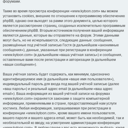
форумами.
Также во время просмотра конференции «www.kytoon.com» мы можем
установить cookies, внешние по отношению к программному обеспечению
phpBB, однако они выходят за рамки этого документа, целью которого
является рассмотрение страниц, созданных исключительно программным
обеспечением phpBB. Вторым источником получения вашей информации
являются данные, которые вы отправляете на форум. Этими данными
могут быть, но не исчерпываются, следующие данные: сообщения,
размещённые под учётной записью Гостя (в дальнейшем «анонимные
сообщения»), данные, указанные при регистрации в конференции
«www.kytoon.com» (в дальнейшем «ваша учётная запись») и сообщения,
оставленные вами после регистрации и авторизации (в дальнейшем
«ваши сообщения»).
Ваша учётная запись будет содержать, как минимум, однозначно
идентифицируемое имя (в дальнейшем «ваше имя пользователя»),
индивидуальный пароль для входа под вашей учётной записью (далее
«ваш пароль») и реальный адрес email (в дальнейшем «ваш адрес
email»). Ваша информация из вашей учётной записи на форумах
«www.kytoon.com» охраняется законами о защите компьютерной
информации, применяемыми в стране, предоставляющей нам услуги
хостинга. Любая информация, запрашиваемая при регистрации в
конференции «www.kytoon.com», кроме вашего имени пользователя,
вашего пароля и вашего адреса email, может быть как необходимой, так и
необязательной ко вводу, на усмотрение администрации конференции
«www.kytoon.com». В любом случае у вас есть возможность выбрать, какая