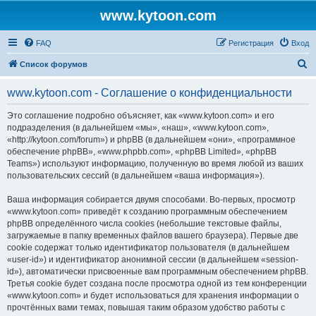
www.kytoon.com
FAQ
Регистрация
Вход
П
Список форумов
о
www.kytoon.com - Соглашение о конфиденциальности
и
с
Это соглашение подробно объясняет, как «www.kytoon.com» и его
подразделения (в дальнейшем «мы», «наш», «www.kytoon.com»,
к
«http://kytoon.com/forum») и phpBB (в дальнейшем «они», «программное
обеспечение phpBB», «www.phpbb.com», «phpBB Limited», «phpBB
Teams») используют информацию, полученную во время любой из ваших
пользовательских сессий (в дальнейшем «ваша информация»).
Ваша информация собирается двумя способами. Во-первых, просмотр
«www.kytoon.com» приведёт к созданию программным обеспечением
phpBB определённого числа cookies (небольшие текстовые файлы,
загружаемые в папку временных файлов вашего браузера). Первые две
cookie содержат только идентификатор пользователя (в дальнейшем
«user-id») и идентификатор анонимной сессии (в дальнейшем «session-
id»), автоматически присвоенные вам программным обеспечением phpBB.
Третья cookie будет создана после просмотра одной из тем конференции
«www.kytoon.com» и будет использоваться для хранения информации о
прочтённых вами темах, повышая таким образом удобство работы с