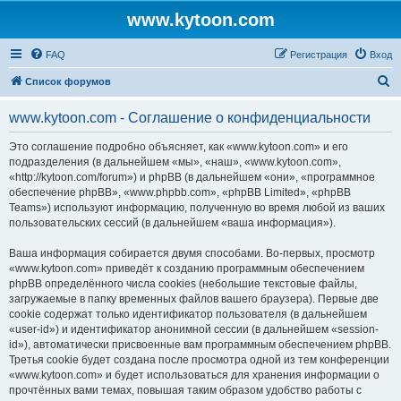
www.kytoon.com
FAQ
Регистрация
Вход
П
Список форумов
о
www.kytoon.com - Соглашение о конфиденциальности
и
с
Это соглашение подробно объясняет, как «www.kytoon.com» и его
подразделения (в дальнейшем «мы», «наш», «www.kytoon.com»,
к
«http://kytoon.com/forum») и phpBB (в дальнейшем «они», «программное
обеспечение phpBB», «www.phpbb.com», «phpBB Limited», «phpBB
Teams») используют информацию, полученную во время любой из ваших
пользовательских сессий (в дальнейшем «ваша информация»).
Ваша информация собирается двумя способами. Во-первых, просмотр
«www.kytoon.com» приведёт к созданию программным обеспечением
phpBB определённого числа cookies (небольшие текстовые файлы,
загружаемые в папку временных файлов вашего браузера). Первые две
cookie содержат только идентификатор пользователя (в дальнейшем
«user-id») и идентификатор анонимной сессии (в дальнейшем «session-
id»), автоматически присвоенные вам программным обеспечением phpBB.
Третья cookie будет создана после просмотра одной из тем конференции
«www.kytoon.com» и будет использоваться для хранения информации о
прочтённых вами темах, повышая таким образом удобство работы с