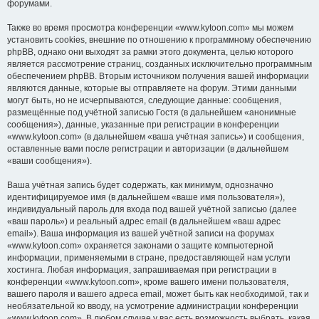
форумами.
Также во время просмотра конференции «www.kytoon.com» мы можем
установить cookies, внешние по отношению к программному обеспечению
phpBB, однако они выходят за рамки этого документа, целью которого
является рассмотрение страниц, созданных исключительно программным
обеспечением phpBB. Вторым источником получения вашей информации
являются данные, которые вы отправляете на форум. Этими данными
могут быть, но не исчерпываются, следующие данные: сообщения,
размещённые под учётной записью Гостя (в дальнейшем «анонимные
сообщения»), данные, указанные при регистрации в конференции
«www.kytoon.com» (в дальнейшем «ваша учётная запись») и сообщения,
оставленные вами после регистрации и авторизации (в дальнейшем
«ваши сообщения»).
Ваша учётная запись будет содержать, как минимум, однозначно
идентифицируемое имя (в дальнейшем «ваше имя пользователя»),
индивидуальный пароль для входа под вашей учётной записью (далее
«ваш пароль») и реальный адрес email (в дальнейшем «ваш адрес
email»). Ваша информация из вашей учётной записи на форумах
«www.kytoon.com» охраняется законами о защите компьютерной
информации, применяемыми в стране, предоставляющей нам услуги
хостинга. Любая информация, запрашиваемая при регистрации в
конференции «www.kytoon.com», кроме вашего имени пользователя,
вашего пароля и вашего адреса email, может быть как необходимой, так и
необязательной ко вводу, на усмотрение администрации конференции
«www.kytoon.com». В любом случае у вас есть возможность выбрать, какая