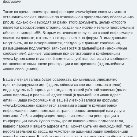
форумами.
Также во время просмотра конференции «www.kytoon.com» мы можем
установить cookies, внешние по отношению к программному обеспечению
phpBB, однако они выходят за рамки этого документа, целью которого
является рассмотрение страниц, созданных исключительно программным
обеспечением phpBB. Вторым источником получения вашей информации
являются данные, которые вы отправляете на форум. Этими данными
могут быть, но не исчерпываются, следующие данные: сообщения,
размещённые под учётной записью Гостя (в дальнейшем «анонимные
сообщения»), данные, указанные при регистрации в конференции
«www.kytoon.com» (в дальнейшем «ваша учётная запись») и сообщения,
оставленные вами после регистрации и авторизации (в дальнейшем
«ваши сообщения»).
Ваша учётная запись будет содержать, как минимум, однозначно
идентифицируемое имя (в дальнейшем «ваше имя пользователя»),
индивидуальный пароль для входа под вашей учётной записью (далее
«ваш пароль») и реальный адрес email (в дальнейшем «ваш адрес
email»). Ваша информация из вашей учётной записи на форумах
«www.kytoon.com» охраняется законами о защите компьютерной
информации, применяемыми в стране, предоставляющей нам услуги
хостинга. Любая информация, запрашиваемая при регистрации в
конференции «www.kytoon.com», кроме вашего имени пользователя,
вашего пароля и вашего адреса email, может быть как необходимой, так и
необязательной ко вводу, на усмотрение администрации конференции
«www.kytoon.com». В любом случае у вас есть возможность выбрать, какая