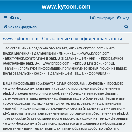
www.kytoon.com
FAQ
Регистрация
Вход
П
Список форумов
о
www.kytoon.com - Соглашение о конфиденциальности
и
с
Это соглашение подробно объясняет, как «www.kytoon.com» и его
подразделения (в дальнейшем «мы», «наш», «www.kytoon.com»,
к
«http://kytoon.com/forum») и phpBB (в дальнейшем «они», «программное
обеспечение phpBB», «www.phpbb.com», «phpBB Limited», «phpBB
Teams») используют информацию, полученную во время любой из ваших
пользовательских сессий (в дальнейшем «ваша информация»).
Ваша информация собирается двумя способами. Во-первых, просмотр
«www.kytoon.com» приведёт к созданию программным обеспечением
phpBB определённого числа cookies (небольшие текстовые файлы,
загружаемые в папку временных файлов вашего браузера). Первые две
cookie содержат только идентификатор пользователя (в дальнейшем
«user-id») и идентификатор анонимной сессии (в дальнейшем «session-
id»), автоматически присвоенные вам программным обеспечением phpBB.
Третья cookie будет создана после просмотра одной из тем конференции
«www.kytoon.com» и будет использоваться для хранения информации о
прочтённых вами темах, повышая таким образом удобство работы с