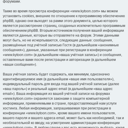
форумами.
Также во время просмотра конференции «www.kytoon.com» мы можем
установить cookies, внешние по отношению к программному обеспечению
phpBB, однако они выходят за рамки этого документа, целью которого
является рассмотрение страниц, созданных исключительно программным
обеспечением phpBB. Вторым источником получения вашей информации
являются данные, которые вы отправляете на форум. Этими данными
могут быть, но не исчерпываются, следующие данные: сообщения,
размещённые под учётной записью Гостя (в дальнейшем «анонимные
сообщения»), данные, указанные при регистрации в конференции
«www.kytoon.com» (в дальнейшем «ваша учётная запись») и сообщения,
оставленные вами после регистрации и авторизации (в дальнейшем
«ваши сообщения»).
Ваша учётная запись будет содержать, как минимум, однозначно
идентифицируемое имя (в дальнейшем «ваше имя пользователя»),
индивидуальный пароль для входа под вашей учётной записью (далее
«ваш пароль») и реальный адрес email (в дальнейшем «ваш адрес
email»). Ваша информация из вашей учётной записи на форумах
«www.kytoon.com» охраняется законами о защите компьютерной
информации, применяемыми в стране, предоставляющей нам услуги
хостинга. Любая информация, запрашиваемая при регистрации в
конференции «www.kytoon.com», кроме вашего имени пользователя,
вашего пароля и вашего адреса email, может быть как необходимой, так и
необязательной ко вводу, на усмотрение администрации конференции
«www.kytoon.com». В любом случае у вас есть возможность выбрать, какая