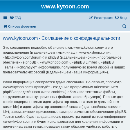
www.kytoon.com
FAQ
Регистрация
Вход
П
Список форумов
о
www.kytoon.com - Соглашение о конфиденциальности
и
с
Это соглашение подробно объясняет, как «www.kytoon.com» и его
подразделения (в дальнейшем «мы», «наш», «www.kytoon.com»,
к
«http://kytoon.com/forum») и phpBB (в дальнейшем «они», «программное
обеспечение phpBB», «www.phpbb.com», «phpBB Limited», «phpBB
Teams») используют информацию, полученную во время любой из ваших
пользовательских сессий (в дальнейшем «ваша информация»).
Ваша информация собирается двумя способами. Во-первых, просмотр
«www.kytoon.com» приведёт к созданию программным обеспечением
phpBB определённого числа cookies (небольшие текстовые файлы,
загружаемые в папку временных файлов вашего браузера). Первые две
cookie содержат только идентификатор пользователя (в дальнейшем
«user-id») и идентификатор анонимной сессии (в дальнейшем «session-
id»), автоматически присвоенные вам программным обеспечением phpBB.
Третья cookie будет создана после просмотра одной из тем конференции
«www.kytoon.com» и будет использоваться для хранения информации о
прочтённых вами темах, повышая таким образом удобство работы с