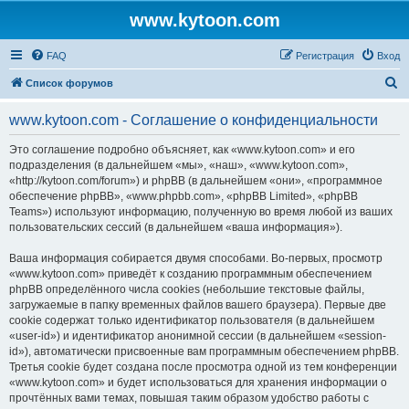
www.kytoon.com
FAQ
Регистрация
Вход
П
Список форумов
о
www.kytoon.com - Соглашение о конфиденциальности
и
с
Это соглашение подробно объясняет, как «www.kytoon.com» и его
подразделения (в дальнейшем «мы», «наш», «www.kytoon.com»,
к
«http://kytoon.com/forum») и phpBB (в дальнейшем «они», «программное
обеспечение phpBB», «www.phpbb.com», «phpBB Limited», «phpBB
Teams») используют информацию, полученную во время любой из ваших
пользовательских сессий (в дальнейшем «ваша информация»).
Ваша информация собирается двумя способами. Во-первых, просмотр
«www.kytoon.com» приведёт к созданию программным обеспечением
phpBB определённого числа cookies (небольшие текстовые файлы,
загружаемые в папку временных файлов вашего браузера). Первые две
cookie содержат только идентификатор пользователя (в дальнейшем
«user-id») и идентификатор анонимной сессии (в дальнейшем «session-
id»), автоматически присвоенные вам программным обеспечением phpBB.
Третья cookie будет создана после просмотра одной из тем конференции
«www.kytoon.com» и будет использоваться для хранения информации о
прочтённых вами темах, повышая таким образом удобство работы с