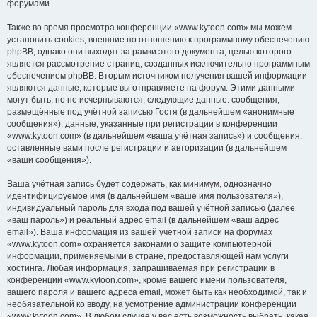
форумами.
Также во время просмотра конференции «www.kytoon.com» мы можем
установить cookies, внешние по отношению к программному обеспечению
phpBB, однако они выходят за рамки этого документа, целью которого
является рассмотрение страниц, созданных исключительно программным
обеспечением phpBB. Вторым источником получения вашей информации
являются данные, которые вы отправляете на форум. Этими данными
могут быть, но не исчерпываются, следующие данные: сообщения,
размещённые под учётной записью Гостя (в дальнейшем «анонимные
сообщения»), данные, указанные при регистрации в конференции
«www.kytoon.com» (в дальнейшем «ваша учётная запись») и сообщения,
оставленные вами после регистрации и авторизации (в дальнейшем
«ваши сообщения»).
Ваша учётная запись будет содержать, как минимум, однозначно
идентифицируемое имя (в дальнейшем «ваше имя пользователя»),
индивидуальный пароль для входа под вашей учётной записью (далее
«ваш пароль») и реальный адрес email (в дальнейшем «ваш адрес
email»). Ваша информация из вашей учётной записи на форумах
«www.kytoon.com» охраняется законами о защите компьютерной
информации, применяемыми в стране, предоставляющей нам услуги
хостинга. Любая информация, запрашиваемая при регистрации в
конференции «www.kytoon.com», кроме вашего имени пользователя,
вашего пароля и вашего адреса email, может быть как необходимой, так и
необязательной ко вводу, на усмотрение администрации конференции
«www.kytoon.com». В любом случае у вас есть возможность выбрать, какая