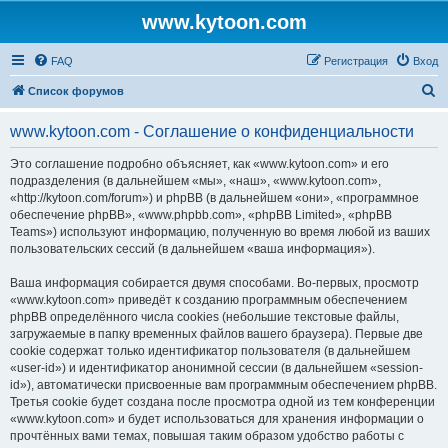
www.kytoon.com
FAQ
Регистрация
Вход
П
Список форумов
о
www.kytoon.com - Соглашение о конфиденциальности
и
с
Это соглашение подробно объясняет, как «www.kytoon.com» и его
подразделения (в дальнейшем «мы», «наш», «www.kytoon.com»,
к
«http://kytoon.com/forum») и phpBB (в дальнейшем «они», «программное
обеспечение phpBB», «www.phpbb.com», «phpBB Limited», «phpBB
Teams») используют информацию, полученную во время любой из ваших
пользовательских сессий (в дальнейшем «ваша информация»).
Ваша информация собирается двумя способами. Во-первых, просмотр
«www.kytoon.com» приведёт к созданию программным обеспечением
phpBB определённого числа cookies (небольшие текстовые файлы,
загружаемые в папку временных файлов вашего браузера). Первые две
cookie содержат только идентификатор пользователя (в дальнейшем
«user-id») и идентификатор анонимной сессии (в дальнейшем «session-
id»), автоматически присвоенные вам программным обеспечением phpBB.
Третья cookie будет создана после просмотра одной из тем конференции
«www.kytoon.com» и будет использоваться для хранения информации о
прочтённых вами темах, повышая таким образом удобство работы с