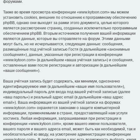
форумами.
Также во время просмотра конференции «www.kytoon.com» мы можем
установить cookies, внешние по отношению к программному обеспечению
phpBB, однако они выходят за рамки этого документа, целью которого
является рассмотрение страниц, созданных исключительно программным
обеспечением phpBB. Вторым источником получения вашей информации
являются данные, которые вы отправляете на форум. Этими данными
могут быть, но не исчерпываются, следующие данные: сообщения,
размещённые под учётной записью Гостя (в дальнейшем «анонимные
сообщения»), данные, указанные при регистрации в конференции
«www.kytoon.com» (в дальнейшем «ваша учётная запись») и сообщения,
оставленные вами после регистрации и авторизации (в дальнейшем
«ваши сообщения»).
Ваша учётная запись будет содержать, как минимум, однозначно
идентифицируемое имя (в дальнейшем «ваше имя пользователя»),
индивидуальный пароль для входа под вашей учётной записью (далее
«ваш пароль») и реальный адрес email (в дальнейшем «ваш адрес
email»). Ваша информация из вашей учётной записи на форумах
«www.kytoon.com» охраняется законами о защите компьютерной
информации, применяемыми в стране, предоставляющей нам услуги
хостинга. Любая информация, запрашиваемая при регистрации в
конференции «www.kytoon.com», кроме вашего имени пользователя,
вашего пароля и вашего адреса email, может быть как необходимой, так и
необязательной ко вводу, на усмотрение администрации конференции
«www.kytoon.com». В любом случае у вас есть возможность выбрать, какая