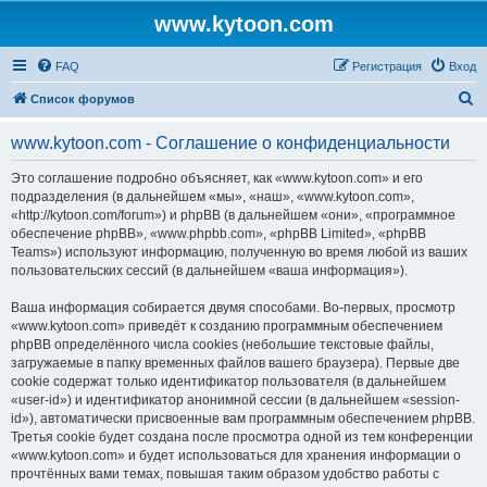
www.kytoon.com
FAQ
Регистрация
Вход
П
Список форумов
о
www.kytoon.com - Соглашение о конфиденциальности
и
с
Это соглашение подробно объясняет, как «www.kytoon.com» и его
подразделения (в дальнейшем «мы», «наш», «www.kytoon.com»,
к
«http://kytoon.com/forum») и phpBB (в дальнейшем «они», «программное
обеспечение phpBB», «www.phpbb.com», «phpBB Limited», «phpBB
Teams») используют информацию, полученную во время любой из ваших
пользовательских сессий (в дальнейшем «ваша информация»).
Ваша информация собирается двумя способами. Во-первых, просмотр
«www.kytoon.com» приведёт к созданию программным обеспечением
phpBB определённого числа cookies (небольшие текстовые файлы,
загружаемые в папку временных файлов вашего браузера). Первые две
cookie содержат только идентификатор пользователя (в дальнейшем
«user-id») и идентификатор анонимной сессии (в дальнейшем «session-
id»), автоматически присвоенные вам программным обеспечением phpBB.
Третья cookie будет создана после просмотра одной из тем конференции
«www.kytoon.com» и будет использоваться для хранения информации о
прочтённых вами темах, повышая таким образом удобство работы с