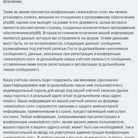
форумами.
Также во время просмотра конференции «www.kytoon.com» мы можем
установить cookies, внешние по отношению к программному обеспечению
phpBB, однако они выходят за рамки этого документа, целью которого
является рассмотрение страниц, созданных исключительно программным
обеспечением phpBB. Вторым источником получения вашей информации
являются данные, которые вы отправляете на форум. Этими данными
могут быть, но не исчерпываются, следующие данные: сообщения,
размещённые под учётной записью Гостя (в дальнейшем «анонимные
сообщения»), данные, указанные при регистрации в конференции
«www.kytoon.com» (в дальнейшем «ваша учётная запись») и сообщения,
оставленные вами после регистрации и авторизации (в дальнейшем
«ваши сообщения»).
Ваша учётная запись будет содержать, как минимум, однозначно
идентифицируемое имя (в дальнейшем «ваше имя пользователя»),
индивидуальный пароль для входа под вашей учётной записью (далее
«ваш пароль») и реальный адрес email (в дальнейшем «ваш адрес
email»). Ваша информация из вашей учётной записи на форумах
«www.kytoon.com» охраняется законами о защите компьютерной
информации, применяемыми в стране, предоставляющей нам услуги
хостинга. Любая информация, запрашиваемая при регистрации в
конференции «www.kytoon.com», кроме вашего имени пользователя,
вашего пароля и вашего адреса email, может быть как необходимой, так и
необязательной ко вводу, на усмотрение администрации конференции
«www.kytoon.com». В любом случае у вас есть возможность выбрать, какая