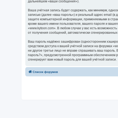
дальнейшем «ваши сообщения»).
Ваша учётная запись будет содержать, как минимум, одн
записью (далее «ваш пароль») и реальный адрес email (в
защите компьютерной информации, применяемыми в стране
кроме вашего имени пользователя, вашего пароля и вашего
«www.kytoon.com». В любом случае у вас есть возможность
от получения сообщений, автоматически сгенерированны
Ваш пароль надёжно зашифрован (односторонним хэширован
средством доступа к вашей учётной записи на форумах «www
ни другое третье лицо не вправе спрашивать ваш пароль. 
пароль?», предусмотренной программным обеспечением ph
сгенерирует вам новый пароль для вашей учётной записи.
Список форумов