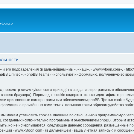
ytoon.com
альности
 и его подразделения (в дальнейшем «мы», «наш», «www.kytoon.com», «http:/
pBB Limited», «phpBB Teams») используют информацию, полученную во врем
, просмотр «www.kytoon.com» приведёт к созданию программным обеспечен
вашего браузера). Первые две cookie содержат только идентификатор польз
чески присвоенные вам программным обеспечением phpBB. Третья cookie буд
информации о прочтённых вами темах, повышая таким образом удобство рабо
мы можем установить cookies, внешние по отношению к программному обеспе
иц, созданных исключительно программным обеспечением phpBB. Вторым ис
быть, но не исчерпываются, следующие данные: сообщения, размещённые по
ренции «www.kytoon.com» (в дальнейшем «ваша учётная запись») и сообщени