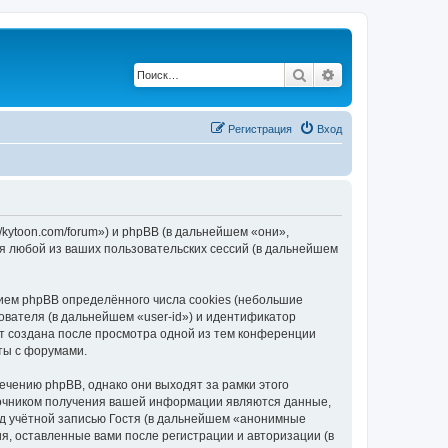
Поиск
Расширенный по
Регистрация
Вход
/kytoon.com/forum») и phpBB (в дальнейшем «они»,
я любой из ваших пользовательских сессий (в дальнейшем
ием phpBB определённого числа cookies (небольшие
ователя (в дальнейшем «user-id») и идентификатор
ет создана после просмотра одной из тем конференции
ты с форумами.
чению phpBB, однако они выходят за рамки этого
точником получения вашей информации являются данные,
д учётной записью Гостя (в дальнейшем «анонимные
я, оставленные вами после регистрации и авторизации (в