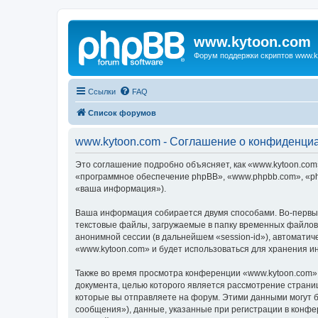
www.kytoon.com
Форум поддержки скриптов www.k
Ссылки
FAQ
Список форумов
www.kytoon.com - Соглашение о конфиденци
Это соглашение подробно объясняет, как «www.kytoon.com»
«программное обеспечение phpBB», «www.phpbb.com», «ph
«ваша информация»).
Ваша информация собирается двумя способами. Во-первых
текстовые файлы, загружаемые в папку временных файлов 
анонимной сессии (в дальнейшем «session-id»), автомати
«www.kytoon.com» и будет использоваться для хранения 
Также во время просмотра конференции «www.kytoon.com» 
документа, целью которого является рассмотрение стран
которые вы отправляете на форум. Этими данными могут 
сообщения»), данные, указанные при регистрации в конфе