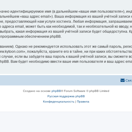
означно идентифицируемое имя (в дальнейшем «ваше имя пользователя»), ин
 дальнейшем «ваш адрес email»). Ваша информация из вашей учётной записи
, предоставляющей нам услуги хостинга. Любая информация, запрашиваема
 адреса email, может быть как необходимой, так и необязательной ко вводу
 выбрать, какая информация из вашей учётной записи будет общедоступна. Кро
х программным обеспечением phpBB.
ием). Однако не рекомендуется использовать этот же самый пароль, регист
.kytoon.com», пожалуйста, храните его в тайне, ни при каких обстоятельств
В случае, если вы забудете ваш пароль к вашей учётной записи, вы сможете
pBB. Вам будет необходимо ввести ваше имя пользователя и ваш адрес emai
Свя
Создано на основе
phpBB
® Forum Software © phpBB Limited
Русская поддержка phpBB
Конфиденциальность
|
Правила