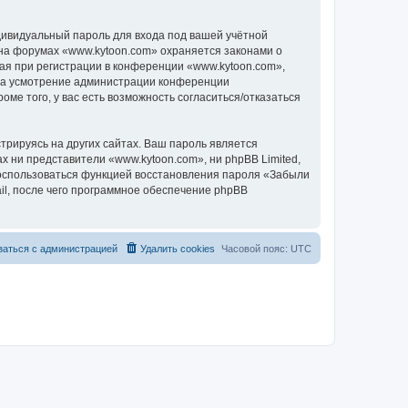
дивидуальный пароль для входа под вашей учётной
 на форумах «www.kytoon.com» охраняется законами о
я при регистрации в конференции «www.kytoon.com»,
, на усмотрение администрации конференции
ме того, у вас есть возможность согласиться/отказаться
рируясь на других сайтах. Ваш пароль является
ах ни представители «www.kytoon.com», ни phpBB Limited,
 воспользоваться функцией восстановления пароля «Забыли
l, после чего программное обеспечение phpBB
заться с администрацией
Удалить cookies
Часовой пояс:
UTC