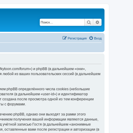
Поиск
Расширенный по
Регистрация
Вход
/kytoon.com/forum») и phpBB (в дальнейшем «они»,
я любой из ваших пользовательских сессий (в дальнейшем
ием phpBB определённого числа cookies (небольшие
ователя (в дальнейшем «user-id») и идентификатор
ет создана после просмотра одной из тем конференции
ты с форумами.
чению phpBB, однако они выходят за рамки этого
точником получения вашей информации являются данные,
д учётной записью Гостя (в дальнейшем «анонимные
я, оставленные вами после регистрации и авторизации (в