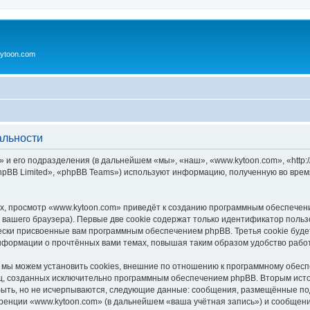
ytoon.com
альности
 и его подразделения (в дальнейшем «мы», «наш», «www.kytoon.com», «http:/
pBB Limited», «phpBB Teams») используют информацию, полученную во врем
, просмотр «www.kytoon.com» приведёт к созданию программным обеспечен
вашего браузера). Первые две cookie содержат только идентификатор польз
чески присвоенные вам программным обеспечением phpBB. Третья cookie буд
информации о прочтённых вами темах, повышая таким образом удобство рабо
мы можем установить cookies, внешние по отношению к программному обеспе
иц, созданных исключительно программным обеспечением phpBB. Вторым ис
быть, но не исчерпываются, следующие данные: сообщения, размещённые по
ренции «www.kytoon.com» (в дальнейшем «ваша учётная запись») и сообщени