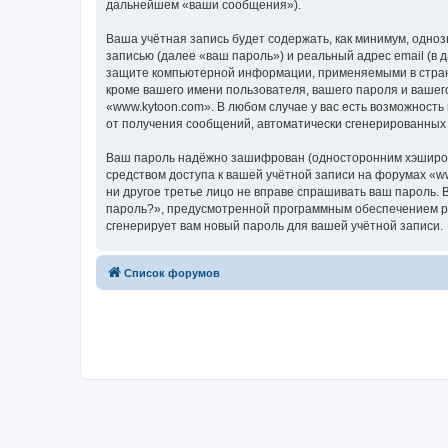
дальнейшем «ваши сообщения»).
Ваша учётная запись будет содержать, как минимум, одн
записью (далее «ваш пароль») и реальный адрес email (в
защите компьютерной информации, применяемыми в стране
кроме вашего имени пользователя, вашего пароля и вашего
«www.kytoon.com». В любом случае у вас есть возможность
от получения сообщений, автоматически сгенерированны
Ваш пароль надёжно зашифрован (односторонним хэширован
средством доступа к вашей учётной записи на форумах «www
ни другое третье лицо не вправе спрашивать ваш пароль. 
пароль?», предусмотренной программным обеспечением ph
сгенерирует вам новый пароль для вашей учётной записи.
Список форумов