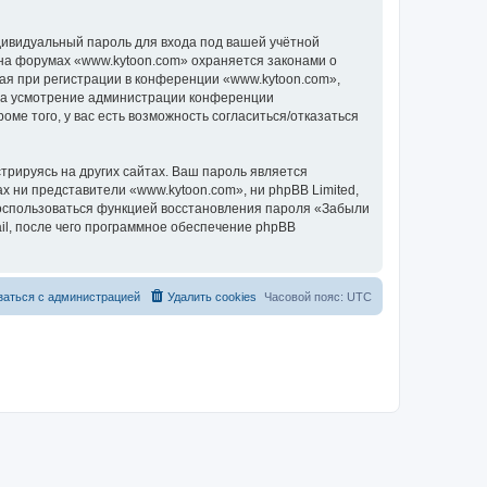
дивидуальный пароль для входа под вашей учётной
 на форумах «www.kytoon.com» охраняется законами о
я при регистрации в конференции «www.kytoon.com»,
, на усмотрение администрации конференции
ме того, у вас есть возможность согласиться/отказаться
рируясь на других сайтах. Ваш пароль является
ах ни представители «www.kytoon.com», ни phpBB Limited,
 воспользоваться функцией восстановления пароля «Забыли
l, после чего программное обеспечение phpBB
заться с администрацией
Удалить cookies
Часовой пояс:
UTC