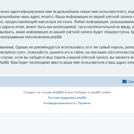
означно идентифицируемое имя (в дальнейшем «ваше имя пользователя»), ин
 дальнейшем «ваш адрес email»). Ваша информация из вашей учётной записи
, предоставляющей нам услуги хостинга. Любая информация, запрашиваема
 адреса email, может быть как необходимой, так и необязательной ко вводу
 выбрать, какая информация из вашей учётной записи будет общедоступна. Кро
х программным обеспечением phpBB.
ием). Однако не рекомендуется использовать этот же самый пароль, регист
.kytoon.com», пожалуйста, храните его в тайне, ни при каких обстоятельств
В случае, если вы забудете ваш пароль к вашей учётной записи, вы сможете
pBB. Вам будет необходимо ввести ваше имя пользователя и ваш адрес emai
Свя
Создано на основе
phpBB
® Forum Software © phpBB Limited
Русская поддержка phpBB
Конфиденциальность
|
Правила