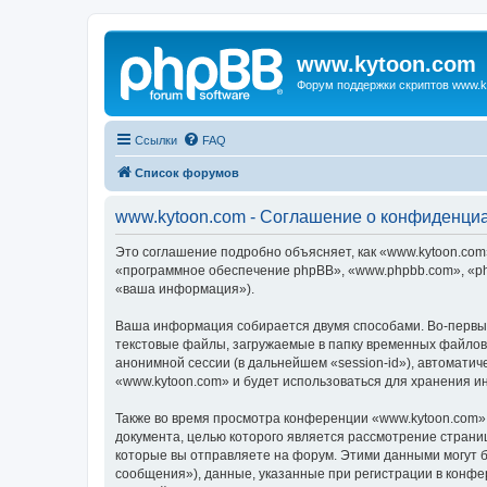
www.kytoon.com
Форум поддержки скриптов www.k
Ссылки
FAQ
Список форумов
www.kytoon.com - Соглашение о конфиденци
Это соглашение подробно объясняет, как «www.kytoon.com»
«программное обеспечение phpBB», «www.phpbb.com», «ph
«ваша информация»).
Ваша информация собирается двумя способами. Во-первых
текстовые файлы, загружаемые в папку временных файлов 
анонимной сессии (в дальнейшем «session-id»), автомати
«www.kytoon.com» и будет использоваться для хранения 
Также во время просмотра конференции «www.kytoon.com» 
документа, целью которого является рассмотрение стран
которые вы отправляете на форум. Этими данными могут 
сообщения»), данные, указанные при регистрации в конфе