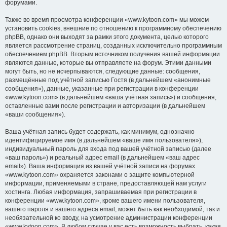
форумами.
Также во время просмотра конференции «www.kytoon.com» мы можем
установить cookies, внешние по отношению к программному обеспечению
phpBB, однако они выходят за рамки этого документа, целью которого
является рассмотрение страниц, созданных исключительно программным
обеспечением phpBB. Вторым источником получения вашей информации
являются данные, которые вы отправляете на форум. Этими данными
могут быть, но не исчерпываются, следующие данные: сообщения,
размещённые под учётной записью Гостя (в дальнейшем «анонимные
сообщения»), данные, указанные при регистрации в конференции
«www.kytoon.com» (в дальнейшем «ваша учётная запись») и сообщения,
оставленные вами после регистрации и авторизации (в дальнейшем
«ваши сообщения»).
Ваша учётная запись будет содержать, как минимум, однозначно
идентифицируемое имя (в дальнейшем «ваше имя пользователя»),
индивидуальный пароль для входа под вашей учётной записью (далее
«ваш пароль») и реальный адрес email (в дальнейшем «ваш адрес
email»). Ваша информация из вашей учётной записи на форумах
«www.kytoon.com» охраняется законами о защите компьютерной
информации, применяемыми в стране, предоставляющей нам услуги
хостинга. Любая информация, запрашиваемая при регистрации в
конференции «www.kytoon.com», кроме вашего имени пользователя,
вашего пароля и вашего адреса email, может быть как необходимой, так и
необязательной ко вводу, на усмотрение администрации конференции
«www.kytoon.com». В любом случае у вас есть возможность выбрать, какая