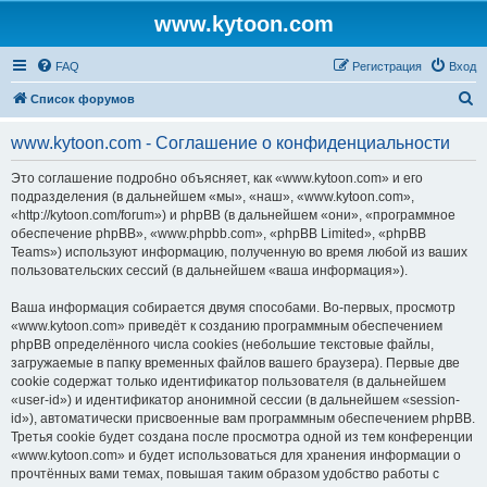
www.kytoon.com
FAQ
Регистрация
Вход
П
Список форумов
о
www.kytoon.com - Соглашение о конфиденциальности
и
с
Это соглашение подробно объясняет, как «www.kytoon.com» и его
подразделения (в дальнейшем «мы», «наш», «www.kytoon.com»,
к
«http://kytoon.com/forum») и phpBB (в дальнейшем «они», «программное
обеспечение phpBB», «www.phpbb.com», «phpBB Limited», «phpBB
Teams») используют информацию, полученную во время любой из ваших
пользовательских сессий (в дальнейшем «ваша информация»).
Ваша информация собирается двумя способами. Во-первых, просмотр
«www.kytoon.com» приведёт к созданию программным обеспечением
phpBB определённого числа cookies (небольшие текстовые файлы,
загружаемые в папку временных файлов вашего браузера). Первые две
cookie содержат только идентификатор пользователя (в дальнейшем
«user-id») и идентификатор анонимной сессии (в дальнейшем «session-
id»), автоматически присвоенные вам программным обеспечением phpBB.
Третья cookie будет создана после просмотра одной из тем конференции
«www.kytoon.com» и будет использоваться для хранения информации о
прочтённых вами темах, повышая таким образом удобство работы с