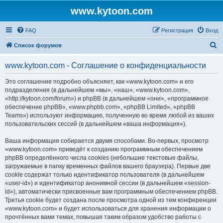
www.kytoon.com
FAQ
Регистрация
Вход
П
Список форумов
о
www.kytoon.com - Соглашение о конфиденциальности
и
с
Это соглашение подробно объясняет, как «www.kytoon.com» и его
подразделения (в дальнейшем «мы», «наш», «www.kytoon.com»,
к
«http://kytoon.com/forum») и phpBB (в дальнейшем «они», «программное
обеспечение phpBB», «www.phpbb.com», «phpBB Limited», «phpBB
Teams») используют информацию, полученную во время любой из ваших
пользовательских сессий (в дальнейшем «ваша информация»).
Ваша информация собирается двумя способами. Во-первых, просмотр
«www.kytoon.com» приведёт к созданию программным обеспечением
phpBB определённого числа cookies (небольшие текстовые файлы,
загружаемые в папку временных файлов вашего браузера). Первые две
cookie содержат только идентификатор пользователя (в дальнейшем
«user-id») и идентификатор анонимной сессии (в дальнейшем «session-
id»), автоматически присвоенные вам программным обеспечением phpBB.
Третья cookie будет создана после просмотра одной из тем конференции
«www.kytoon.com» и будет использоваться для хранения информации о
прочтённых вами темах, повышая таким образом удобство работы с