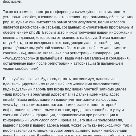
форумами.
Также во время просмотра конференции «www.kytoon.com» мы можем
установить cookies, внешние по отношению к программному обеспечению
phpBB, однако они выходят за рамки этого документа, целью которого
является рассмотрение страниц, созданных исключительно программным
обеспечением phpBB. Вторым источником получения вашей информации
являются данные, которые вы отправляете на форум. Этими данными
могут быть, но не исчерпываются, следующие данные: сообщения,
размещённые под учётной записью Гостя (в дальнейшем «анонимные
сообщения»), данные, указанные при регистрации в конференции
«www.kytoon.com» (в дальнейшем «ваша учётная запись») и сообщения,
оставленные вами после регистрации и авторизации (в дальнейшем
«ваши сообщения»).
Ваша учётная запись будет содержать, как минимум, однозначно
идентифицируемое имя (в дальнейшем «ваше имя пользователя»),
индивидуальный пароль для входа под вашей учётной записью (далее
«ваш пароль») и реальный адрес email (в дальнейшем «ваш адрес
email»). Ваша информация из вашей учётной записи на форумах
«www.kytoon.com» охраняется законами о защите компьютерной
информации, применяемыми в стране, предоставляющей нам услуги
хостинга. Любая информация, запрашиваемая при регистрации в
конференции «www.kytoon.com», кроме вашего имени пользователя,
вашего пароля и вашего адреса email, может быть как необходимой, так и
необязательной ко вводу, на усмотрение администрации конференции
«www.kytoon.com». В любом случае у вас есть возможность выбрать, какая