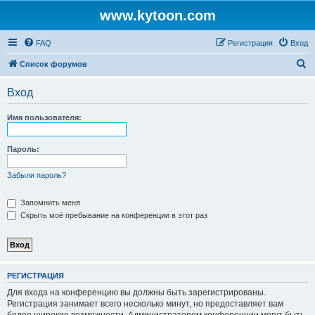
www.kytoon.com
FAQ
Регистрация
Вход
П
Список форумов
о
Вход
и
с
Имя пользователя:
к
Пароль:
Забыли пароль?
Запомнить меня
Скрыть моё пребывание на конференции в этот раз
РЕГИСТРАЦИЯ
Для входа на конференцию вы должны быть зарегистрированы.
Регистрация занимает всего несколько минут, но предоставляет вам
более широкие возможности. Администратором конференции могут быть